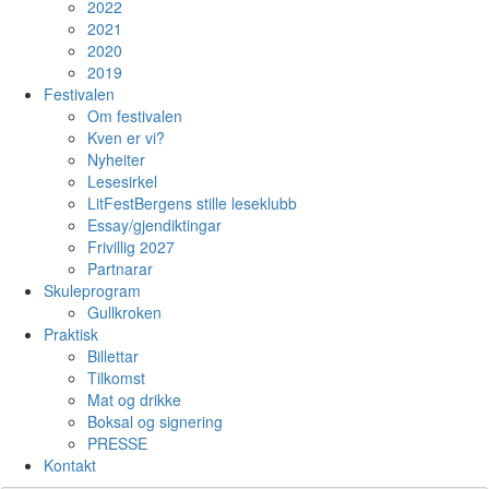
2022
2021
2020
2019
Festivalen
Om festivalen
Kven er vi?
Nyheiter
Lesesirkel
LitFestBergens stille leseklubb
Essay/gjendiktingar
Frivillig 2027
Partnarar
Skuleprogram
Gullkroken
Praktisk
Billettar
Tilkomst
Mat og drikke
Boksal og signering
PRESSE
Kontakt