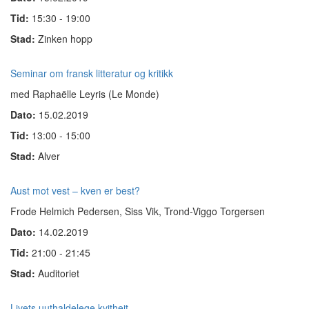
Tid:
15:30 - 19:00
Stad:
Zinken hopp
Seminar om fransk litteratur og kritikk
med Raphaëlle Leyris (Le Monde)
Dato:
15.02.2019
Tid:
13:00 - 15:00
Stad:
Alver
Aust mot vest – kven er best?
Frode Helmich Pedersen, Siss Vik, Trond-Viggo Torgersen
Dato:
14.02.2019
Tid:
21:00 - 21:45
Stad:
Auditoriet
Livets uuthaldelege kvitheit