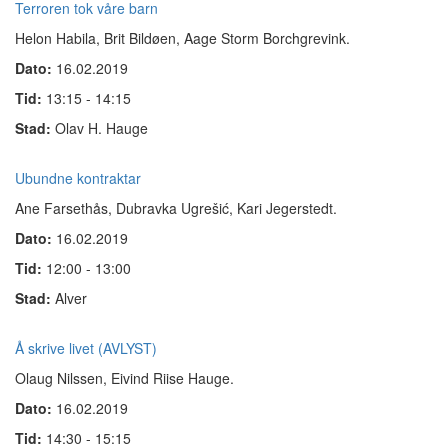
Terroren tok våre barn
Helon Habila, Brit Bildøen, Aage Storm Borchgrevink.
Dato:
16.02.2019
Tid:
13:15 - 14:15
Stad:
Olav H. Hauge
Ubundne kontraktar
Ane Farsethås, Dubravka Ugrešić, Kari Jegerstedt
.
Dato:
16.02.2019
Tid:
12:00 - 13:00
Stad:
Alver
Å skrive livet (AVLYST)
Olaug Nilssen, Eivind Riise Hauge.
Dato:
16.02.2019
Tid:
14:30 - 15:15