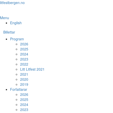
Skip
litfestbergen.no
to
the
content
Menu
English
Billettar
Program
2026
2025
2024
2023
2022
Litt Litfest 2021
2021
2020
2019
Forfattarar
2026
2025
2024
2023