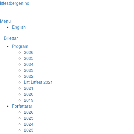
Skip
litfestbergen.no
to
the
content
Menu
English
Billettar
Program
2026
2025
2024
2023
2022
Litt Litfest 2021
2021
2020
2019
Forfattarar
2026
2025
2024
2023