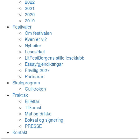
2022
2021
2020
2019
Festivalen
Om festivalen
Kven er vi?
Nyheiter
Lesesirkel
LitFestBergens stille leseklubb
Essay/gjendiktingar
Frivillig 2027
Partnarar
Skuleprogram
Gullkroken
Praktisk
Billettar
Tilkomst
Mat og drikke
Boksal og signering
PRESSE
Kontakt