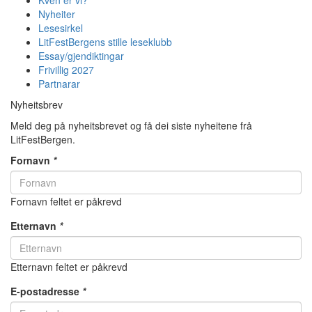
Kven er vi?
Nyheiter
Lesesirkel
LitFestBergens stille leseklubb
Essay/gjendiktingar
Frivillig 2027
Partnarar
Nyheitsbrev
Meld deg på nyheitsbrevet og få dei siste nyheitene frå
LitFestBergen.
Fornavn
*
Fornavn feltet er påkrevd
Etternavn
*
Etternavn feltet er påkrevd
E-postadresse
*