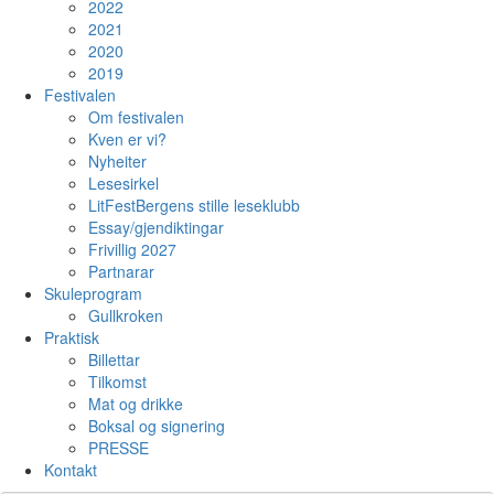
2022
2021
2020
2019
Festivalen
Om festivalen
Kven er vi?
Nyheiter
Lesesirkel
LitFestBergens stille leseklubb
Essay/gjendiktingar
Frivillig 2027
Partnarar
Skuleprogram
Gullkroken
Praktisk
Billettar
Tilkomst
Mat og drikke
Boksal og signering
PRESSE
Kontakt