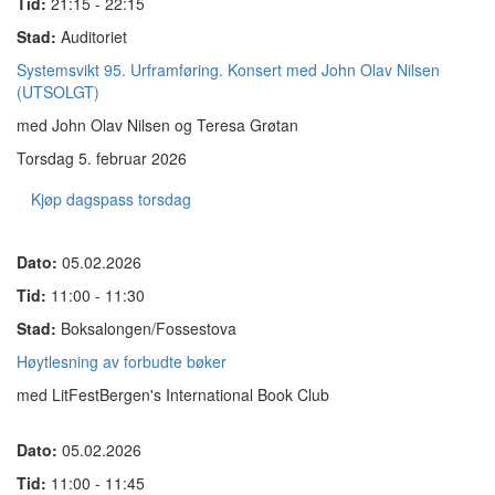
Tid:
21:15 - 22:15
Stad:
Auditoriet
Systemsvikt 95. Urframføring. Konsert med John Olav Nilsen
(UTSOLGT)
med John Olav Nilsen og Teresa Grøtan
Torsdag 5. februar 2026
Kjøp dagspass torsdag
Dato:
05.02.2026
Tid:
11:00 - 11:30
Stad:
Boksalongen/Fossestova
Høytlesning av forbudte bøker
med LitFestBergen's International Book Club
Dato:
05.02.2026
Tid:
11:00 - 11:45