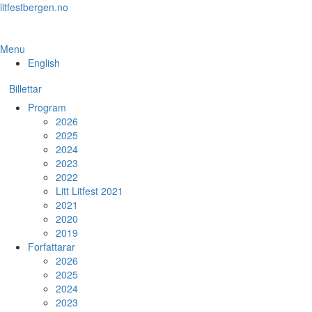
Skip
litfestbergen.no
to
the
content
Menu
English
Billettar
Program
2026
2025
2024
2023
2022
Litt Litfest 2021
2021
2020
2019
Forfattarar
2026
2025
2024
2023