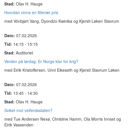
Stad:
Olav H. Hauge
Hvordan vinne en litterær pris
med Vónbjørt Vang, Dyondzo Kwinika og Kjersti Løken Stavrum
Dato:
07.02.2026
Tid:
14:15 - 15:15
Stad:
Auditoriet
Verden på lørdag: Er Norge klar for krig?
med Eirik Kristoffersen, Unni Eikeseth og Kjersti Stavrum Løken
Dato:
07.02.2026
Tid:
13:45 - 14:30
Stad:
Olav H. Hauge
Sviket mot velferdsstaten?
med Tue Andersen Nexø, Christine Hamm, Ola Morris Innset og
Eirik Vassenden