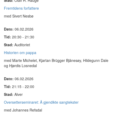
Stad:
Olav H. Hauge
Fremtidens forfattere
med Sivert Nesbø
Dato:
06.02.2026
Tid:
20:30 - 21:30
Stad:
Auditoriet
Historien om pappa
med Marte Michelet, Kjartan Brügger Bjånesøy, Hildegunn Dale
og Hjørdis Losnedal
Dato:
06.02.2026
Tid:
21:15 - 22:00
Stad:
Alver
Oversetterseminaret: Å gjendikte sangtekster
med Johannes Refsdal