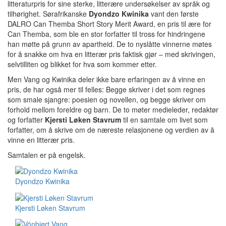
litteraturpris for sine sterke, litterære undersøkelser av språk og
tilhørighet. Sørafrikanske
Dyondzo Kwinika
vant den første
DALRO Can Themba Short Story Merit Award, en pris til ære for
Can Themba, som ble en stor forfatter til tross for hindringene
han møtte på grunn av apartheid. De to nyslåtte vinnerne møtes
for å snakke om hva en litterær pris faktisk gjør – med skrivingen,
selvtilliten og blikket for hva som kommer etter.
Men Vang og Kwinika deler ikke bare erfaringen av å vinne en
pris, de har også mer til felles: Begge skriver i det som regnes
som smale sjangre: poesien og novellen, og begge skriver om
forhold mellom foreldre og barn. De to møter medieleder, redaktør
og forfatter
Kjersti Løken Stavrum
til en samtale om livet som
forfatter, om å skrive om de næreste relasjonene og verdien av å
vinne en litterær pris.
Samtalen er på engelsk.
Dyondzo Kwinika
Kjersti Løken Stavrum