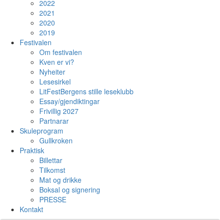
2022
2021
2020
2019
Festivalen
Om festivalen
Kven er vi?
Nyheiter
Lesesirkel
LitFestBergens stille leseklubb
Essay/gjendiktingar
Frivillig 2027
Partnarar
Skuleprogram
Gullkroken
Praktisk
Billettar
Tilkomst
Mat og drikke
Boksal og signering
PRESSE
Kontakt