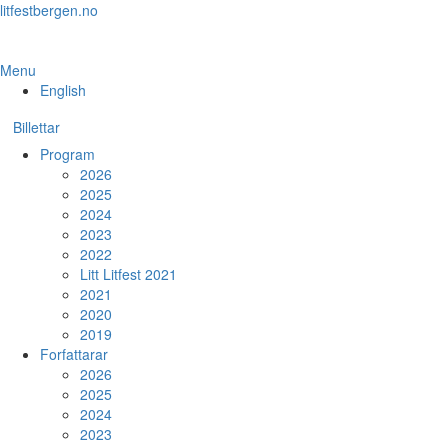
Skip
litfestbergen.no
to
the
content
Menu
English
Billettar
Program
2026
2025
2024
2023
2022
Litt Litfest 2021
2021
2020
2019
Forfattarar
2026
2025
2024
2023