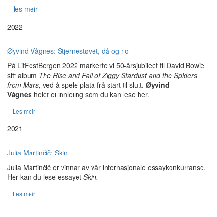
les meir
2022
Øyvind Vågnes: Stjernestøvet, då og no
På LitFestBergen 2022 markerte vi 50-årsjubileet til David Bowie
sitt album
The Rise and Fall of Ziggy Stardust and the Spiders
from Mars,
ved å spele plata frå start til slutt.
Øyvind
Vågnes
heldt ei innleiing som du kan lese her.
Les meir
2021
Julia Martinčič: Skin
Julia Martinčič er vinnar av vår internasjonale essaykonkurranse.
Her kan du lese essayet
Skin.
Les meir