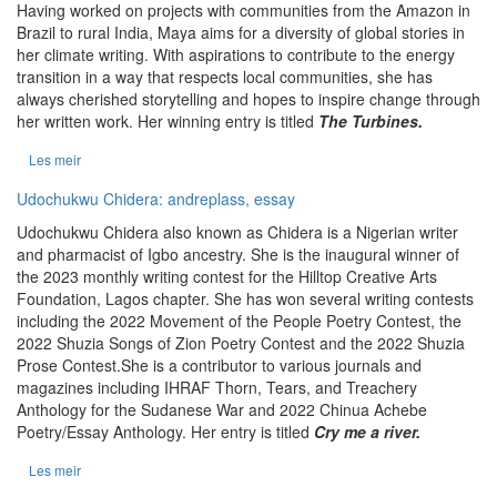
Having worked on projects with communities from the Amazon in
Brazil to rural India, Maya aims for a diversity of global stories in
her climate writing. With aspirations to contribute to the energy
transition in a way that respects local communities, she has
always cherished storytelling and hopes to inspire change through
her written work. Her winning entry is titled
The Turbines.
Les meir
Udochukwu Chidera: andreplass, essay
Udochukwu Chidera also known as Chidera is a Nigerian writer
and pharmacist of Igbo ancestry. She is the inaugural winner of
the 2023 monthly writing contest for the Hilltop Creative Arts
Foundation, Lagos chapter. She has won several writing contests
including the 2022 Movement of the People Poetry Contest, the
2022 Shuzia Songs of Zion Poetry Contest and the 2022 Shuzia
Prose Contest.She is a contributor to various journals and
magazines including IHRAF Thorn, Tears, and Treachery
Anthology for the Sudanese War and 2022 Chinua Achebe
Poetry/Essay Anthology. Her entry is titled
Cry me a river.
Les meir