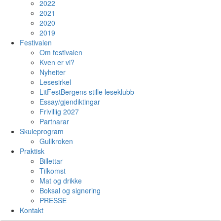
2022
2021
2020
2019
Festivalen
Om festivalen
Kven er vi?
Nyheiter
Lesesirkel
LitFestBergens stille leseklubb
Essay/gjendiktingar
Frivillig 2027
Partnarar
Skuleprogram
Gullkroken
Praktisk
Billettar
Tilkomst
Mat og drikke
Boksal og signering
PRESSE
Kontakt