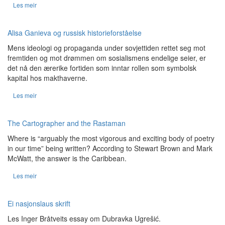
Les meir
Alisa Ganieva og russisk historieforståelse
Mens ideologi og propaganda under sovjettiden rettet seg mot
fremtiden og mot drømmen om sosialismens endelige seier, er
det nå den ærerike fortiden som inntar rollen som symbolsk
kapital hos makthaverne.
Les meir
The Cartographer and the Rastaman
Where is “arguably the most vigorous and exciting body of poetry
in our time” being written? According to Stewart Brown and Mark
McWatt, the answer is the Caribbean.
Les meir
Ei nasjonslaus skrift
Les Inger Bråtveits essay om Dubravka
Ugrešić.