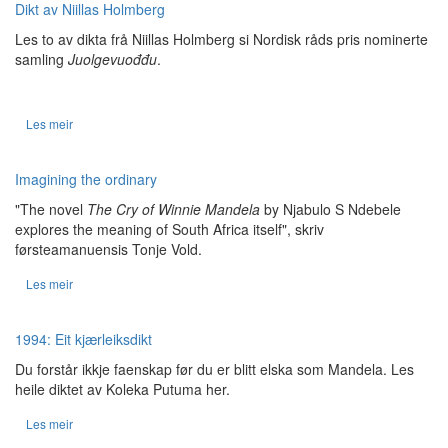
Dikt av Niillas Holmberg
Les to av dikta frå Niillas Holmberg si Nordisk råds pris nominerte
samling
Juolgevuođđu
.
Les meir
Imagining the ordinary
"The novel
The Cry of Winnie Mandela
by Njabulo S Ndebele
explores the meaning of South Africa itself", skriv
førsteamanuensis Tonje Vold.
Les meir
1994: Eit kjærleiksdikt
Du forstår ikkje faenskap før du er blitt elska som Mandela. Les
heile diktet av Koleka Putuma her.
Les meir