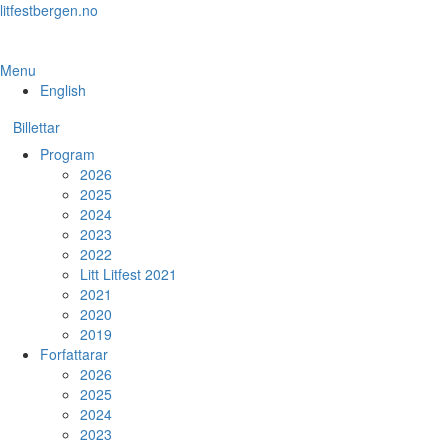
Skip
litfestbergen.no
to
the
content
Menu
English
Billettar
Program
2026
2025
2024
2023
2022
Litt Litfest 2021
2021
2020
2019
Forfattarar
2026
2025
2024
2023