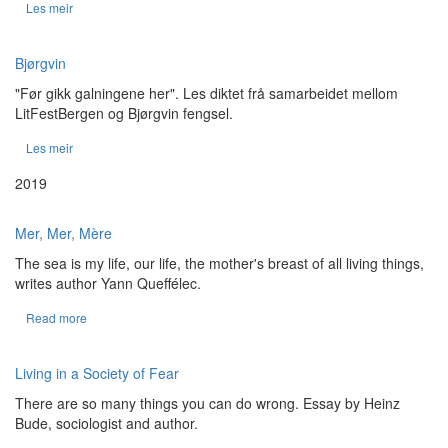
Les meir
Bjørgvin
"F
ør gikk galningene her". Les diktet frå samarbeidet mellom
LitFestBergen og Bjørgvin fengsel.
Les meir
2019
Mer, Mer, Mère
The sea is my life, our life, the mother's breast of all living things,
writes author Yann Queffélec.
Read more
Living in a Society of Fear
There are so many things you can do wrong. Essay by Heinz
Bude, sociologist and author.