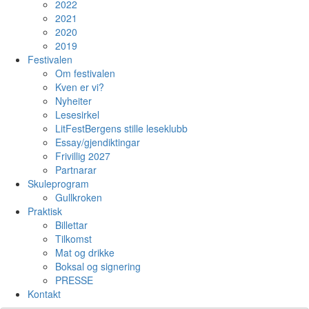
2022
2021
2020
2019
Festivalen
Om festivalen
Kven er vi?
Nyheiter
Lesesirkel
LitFestBergens stille leseklubb
Essay/gjendiktingar
Frivillig 2027
Partnarar
Skuleprogram
Gullkroken
Praktisk
Billettar
Tilkomst
Mat og drikke
Boksal og signering
PRESSE
Kontakt