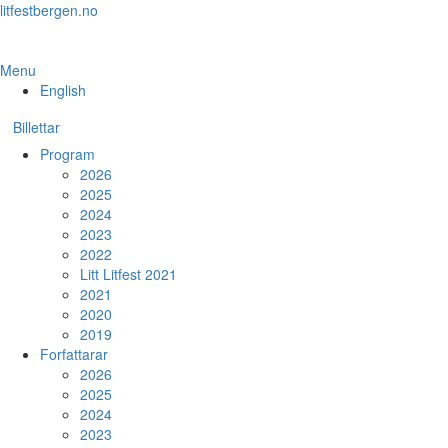
Skip
litfestbergen.no
to
the
content
Menu
English
Billettar
Program
2026
2025
2024
2023
2022
Litt Litfest 2021
2021
2020
2019
Forfattarar
2026
2025
2024
2023