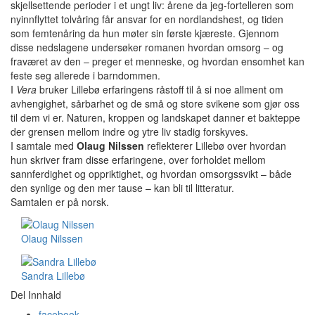
skjellsettende perioder i et ungt liv: årene da jeg-fortelleren som
nyinnflyttet tolvåring får ansvar for en nordlandshest, og tiden
som femtenåring da hun møter sin første kjæreste. Gjennom
disse nedslagene undersøker romanen hvordan omsorg – og
fraværet av den – preger et menneske, og hvordan ensomhet kan
feste seg allerede i barndommen.
I
Vera
bruker Lillebø erfaringens råstoff til å si noe allment om
avhengighet, sårbarhet og de små og store svikene som gjør oss
til dem vi er. Naturen, kroppen og landskapet danner et bakteppe
der grensen mellom indre og ytre liv stadig forskyves.
I samtale med
Olaug Nilssen
reflekterer Lillebø over hvordan
hun skriver fram disse erfaringene, over forholdet mellom
sannferdighet og oppriktighet, og hvordan omsorgssvikt – både
den synlige og den mer tause – kan bli til litteratur.
Samtalen er på norsk.
Olaug Nilssen
Sandra Lillebø
Del Innhald
facebook