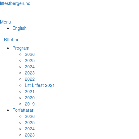
Skip
litfestbergen.no
to
the
content
Menu
English
Billettar
Program
2026
2025
2024
2023
2022
Litt Litfest 2021
2021
2020
2019
Forfattarar
2026
2025
2024
2023