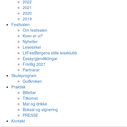
2022
2021
2020
2019
Festivalen
Om festivalen
Kven er vi?
Nyheiter
Lesesirkel
LitFestBergens stille leseklubb
Essay/gjendiktingar
Frivillig 2027
Partnarar
Skuleprogram
Gullkroken
Praktisk
Billettar
Tilkomst
Mat og drikke
Boksal og signering
PRESSE
Kontakt