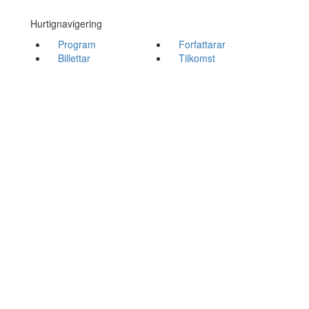
Hurtignavigering
Program
Forfattarar
Billettar
Tilkomst