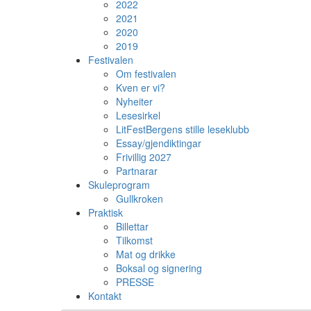
2022
2021
2020
2019
Festivalen
Om festivalen
Kven er vi?
Nyheiter
Lesesirkel
LitFestBergens stille leseklubb
Essay/gjendiktingar
Frivillig 2027
Partnarar
Skuleprogram
Gullkroken
Praktisk
Billettar
Tilkomst
Mat og drikke
Boksal og signering
PRESSE
Kontakt