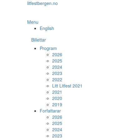
Skip
litfestbergen.no
to
the
content
Menu
English
Billettar
Program
2026
2025
2024
2023
2022
Litt Litfest 2021
2021
2020
2019
Forfattarar
2026
2025
2024
2023