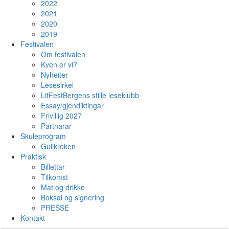
2022
2021
2020
2019
Festivalen
Om festivalen
Kven er vi?
Nyheiter
Lesesirkel
LitFestBergens stille leseklubb
Essay/gjendiktingar
Frivillig 2027
Partnarar
Skuleprogram
Gullkroken
Praktisk
Billettar
Tilkomst
Mat og drikke
Boksal og signering
PRESSE
Kontakt