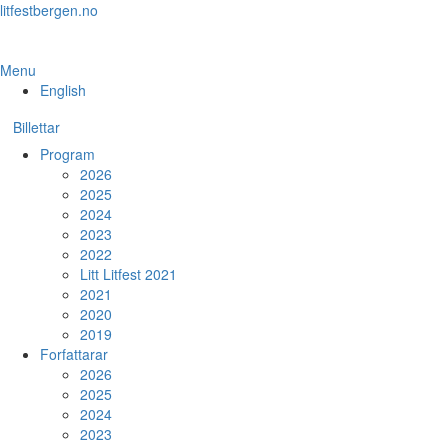
Skip
litfestbergen.no
to
the
content
Menu
English
Billettar
Program
2026
2025
2024
2023
2022
Litt Litfest 2021
2021
2020
2019
Forfattarar
2026
2025
2024
2023