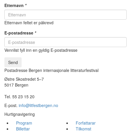
Etternavn
*
Etternavn feltet er påkrevd
E-postadresse
*
Vennlist fyll inn en gyldig E-postadresse
Send
Postadresse Bergen internasjonale litteraturfestival
Østre Skostredet 5–7
5017 Bergen
Tel. 55 23 15 20
E-post.
info@litfestbergen.no
Hurtignavigering
Program
Forfattarar
Billettar
Tilkomst