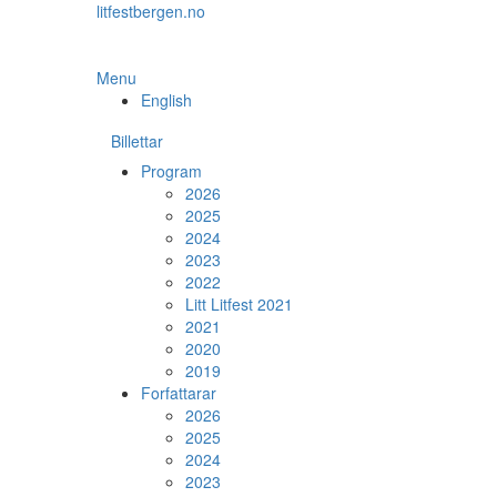
Skip
litfestbergen.no
to
the
content
Menu
English
Billettar
Program
2026
2025
2024
2023
2022
Litt Litfest 2021
2021
2020
2019
Forfattarar
2026
2025
2024
2023