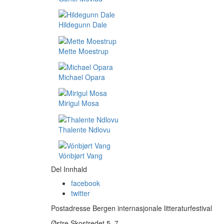
Hildegunn Dale
Mette Moestrup
Michael Opara
Mirigul Mosa
Thalente Ndlovu
Vónbjørt Vang
Del Innhald
facebook
twitter
Postadresse Bergen internasjonale litteraturfestival
Østre Skostredet 5–7