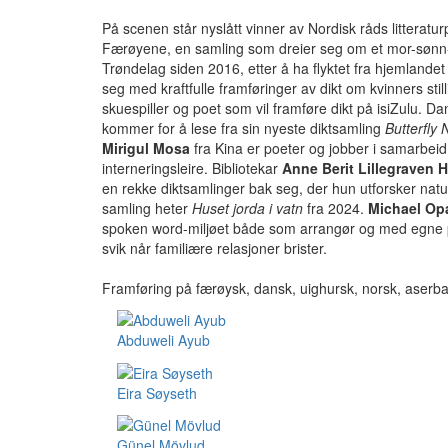
På scenen står nyslått vinner av Nordisk råds litteratur
Færøyene, en samling som dreier seg om et mor-sønn-
Trøndelag siden 2016, etter å ha flyktet fra hjemlandet
seg med kraftfulle framføringer av dikt om kvinners stil
skuespiller og poet som vil framføre dikt på isiZulu. D
kommer for å lese fra sin nyeste diktsamling
Butterfly
Mirigul Mosa
fra Kina er poeter og jobber i samarbeid 
interneringsleire. Bibliotekar
Anne Berit Lillegraven 
en rekke diktsamlinger bak seg, der hun utforsker nat
samling heter
Huset jorda i vatn
fra 2024.
Michael Op
spoken word-miljøet både som arrangør og med egne p
svik når familiære relasjoner brister.
Framføring på færøysk, dansk, uighursk, norsk, aserbaj
Abduweli Ayub
Eira Søyseth
Günel Mövlud