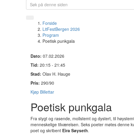
Forside
LitFestBergen 2026
Program
​Poetisk punkgala
Dato:
07.02.2026
Tid:
20:15 - 21:45
Stad:
Olav H. Hauge
Pris:
290/90
Kjøp Billettar
​Poetisk punkgala
Fra stygt og rasende, mollstemt og dystert, til høyste
menneskelige tilværelsen. Seks poeter møtes denne kvel
poet og skribent
Eira Søyseth
.