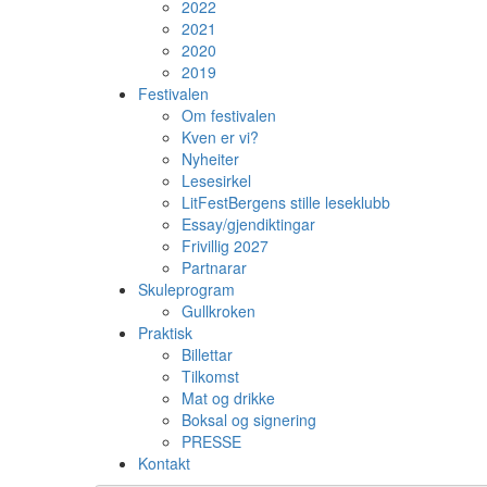
2022
2021
2020
2019
Festivalen
Om festivalen
Kven er vi?
Nyheiter
Lesesirkel
LitFestBergens stille leseklubb
Essay/gjendiktingar
Frivillig 2027
Partnarar
Skuleprogram
Gullkroken
Praktisk
Billettar
Tilkomst
Mat og drikke
Boksal og signering
PRESSE
Kontakt