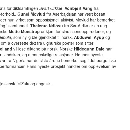
pris for diktsamlingen
Svørt Orkidé
,
Vónbjørt Vang
fra
forhold..
Gunel Movlud
fra Aserbajdsjan har vært bosatt i
 der hun virket som opposisjonell aktivist. Movlud har bemerket
ling i samfunnet.
Thalente Ndlovu
fra Sør-Afrika er en ung
anske
Mette Moestrup
er kjent for sine sceneopptredener, og
 Nebula
, som nylig ble gjendiktet til norsk.
Abduweli Ayup
og
om å oversette dikt fra uighurske poeter som sitter i
Helland
vil lese diktene på norsk. Norske
Hildegunn Dale
har
ur, landskap, og menneskelige relasjoner. Hennes nyeste
ara
fra Nigeria har de siste årene bemerket seg i det bergenske
erformancer. Hans nyeste prosjekt handler om opplevelsen av
dsjansk, isiZulu og engelsk.