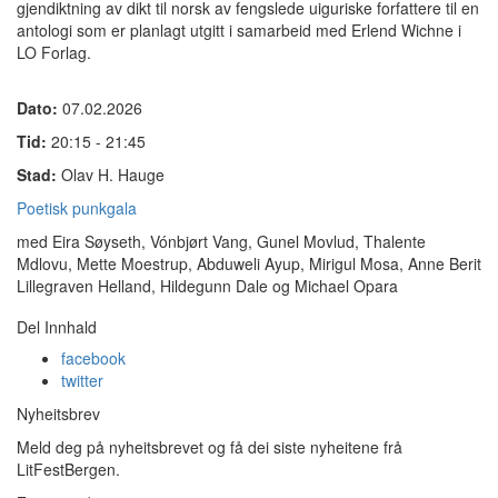
gjendiktning av dikt til norsk av fengslede uiguriske forfattere til en
antologi som er planlagt utgitt i samarbeid med Erlend Wichne i
LO Forlag.
Dato:
07.02.2026
Tid:
20:15 - 21:45
Stad:
Olav H. Hauge
​Poetisk punkgala
med Eira Søyseth, Vónbjørt Vang, Gunel Movlud, Thalente
Mdlovu, Mette Moestrup, Abduweli Ayup, Mirigul Mosa, Anne Berit
Lillegraven Helland, Hildegunn Dale og Michael Opara
Del Innhald
facebook
twitter
Nyheitsbrev
Meld deg på nyheitsbrevet og få dei siste nyheitene frå
LitFestBergen.