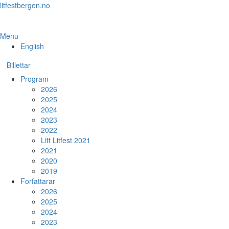
Skip
litfestbergen.no
to
the
content
Menu
English
Billettar
Program
2026
2025
2024
2023
2022
Litt Litfest 2021
2021
2020
2019
Forfattarar
2026
2025
2024
2023