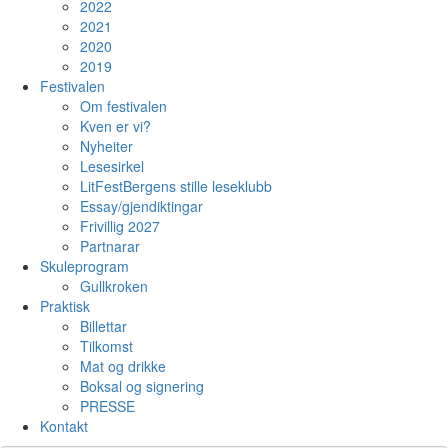
2022
2021
2020
2019
Festivalen
Om festivalen
Kven er vi?
Nyheiter
Lesesirkel
LitFestBergens stille leseklubb
Essay/gjendiktingar
Frivillig 2027
Partnarar
Skuleprogram
Gullkroken
Praktisk
Billettar
Tilkomst
Mat og drikke
Boksal og signering
PRESSE
Kontakt