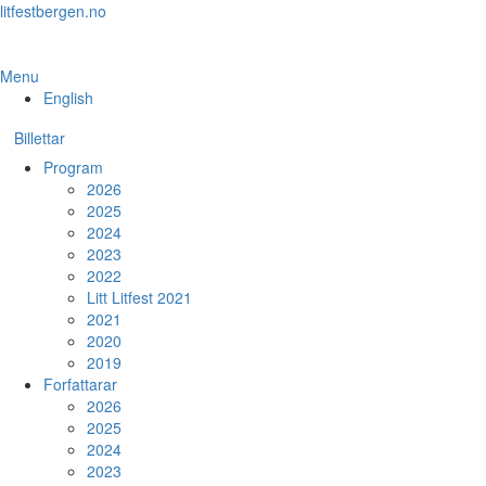
Skip
litfestbergen.no
to
the
content
Menu
English
Billettar
Program
2026
2025
2024
2023
2022
Litt Litfest 2021
2021
2020
2019
Forfattarar
2026
2025
2024
2023