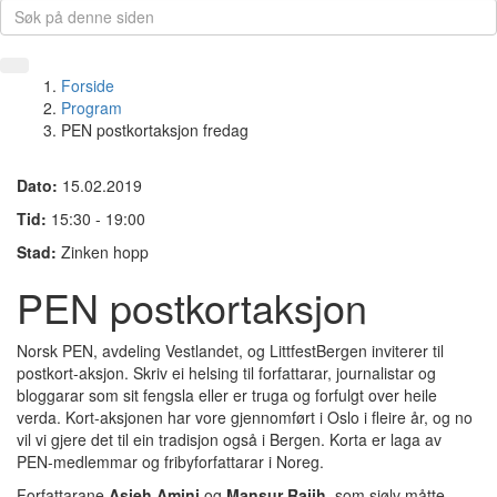
Forside
Program
PEN postkortaksjon fredag
Dato:
15.02.2019
Tid:
15:30 - 19:00
Stad:
Zinken hopp
PEN postkortaksjon
Norsk PEN, avdeling Vestlandet, og LittfestBergen inviterer til
postkort-aksjon. Skriv ei helsing til forfattarar, journalistar og
bloggarar som sit fengsla eller er truga og forfulgt over heile
verda. Kort-aksjonen har vore gjennomført i Oslo i fleire år, og no
vil vi gjere det til ein tradisjon også i Bergen. Korta er laga av
PEN-medlemmar og fribyforfattarar i Noreg.
Forfattarane
Asieh Amini
og
Mansur Rajih
, som sjølv måtte