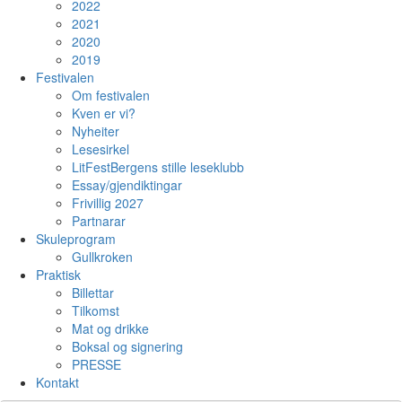
2022
2021
2020
2019
Festivalen
Om festivalen
Kven er vi?
Nyheiter
Lesesirkel
LitFestBergens stille leseklubb
Essay/gjendiktingar
Frivillig 2027
Partnarar
Skuleprogram
Gullkroken
Praktisk
Billettar
Tilkomst
Mat og drikke
Boksal og signering
PRESSE
Kontakt