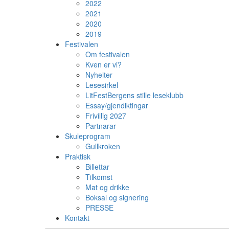
2022
2021
2020
2019
Festivalen
Om festivalen
Kven er vi?
Nyheiter
Lesesirkel
LitFestBergens stille leseklubb
Essay/gjendiktingar
Frivillig 2027
Partnarar
Skuleprogram
Gullkroken
Praktisk
Billettar
Tilkomst
Mat og drikke
Boksal og signering
PRESSE
Kontakt