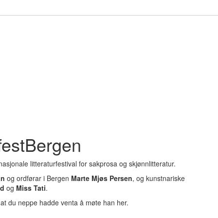
ttfestBergen
sjonale litteraturfestival for sakprosa og skjønnlitteratur.
an
og ordførar i Bergen
Marte Mjøs Persen
, og kunstnariske
id
og
Miss Tati
.
 at du neppe hadde venta å møte han her.