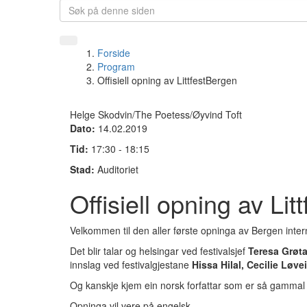
Forside
Program
Offisiell opning av LittfestBergen
Helge Skodvin/The Poetess/Øyvind Toft
Dato:
14.02.2019
Tid:
17:30 - 18:15
Stad:
Auditoriet
Offisiell opning av Li
Velkommen til den aller første opninga av Bergen interna
Det blir talar og helsingar ved festivalsjef
Teresa Grøt
innslag ved festivalgjestane
Hissa Hilal, Cecilie Løve
Og kanskje kjem ein norsk forfattar som er så gammal
Opninga vil vere på engelsk.