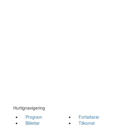
Hurtignavigering
Program
Forfattarar
Billettar
Tilkomst