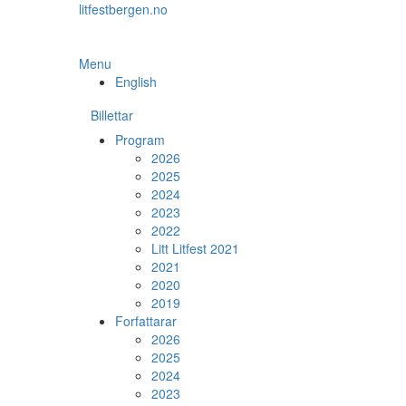
Skip
litfestbergen.no
to
the
content
Menu
English
Billettar
Program
2026
2025
2024
2023
2022
Litt Litfest 2021
2021
2020
2019
Forfattarar
2026
2025
2024
2023