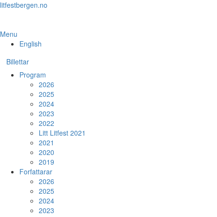
Skip
litfestbergen.no
to
the
content
Menu
English
Billettar
Program
2026
2025
2024
2023
2022
Litt Litfest 2021
2021
2020
2019
Forfattarar
2026
2025
2024
2023