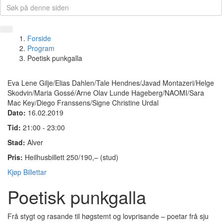
Forside
Program
Poetisk punkgalla
Eva Lene Gilje/Elias Dahlen/Tale Hendnes/Javad Montazeri/Helge
Skodvin/Maria Gossé/Arne Olav Lunde Hageberg/NAOMI/Sara
Mac Key/Diego Franssens/Signe Christine Urdal
Dato:
16.02.2019
Tid:
21:00 - 23:00
Stad:
Alver
Pris:
Heilhusbillett 250/190,– (stud)
Kjøp Billettar
Poetisk punkgalla
Frå stygt og rasande til høgstemt og lovprisande – poetar frå sju