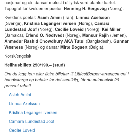
nasjonar og ein dansar møtest i ei lyrisk verd utanfor kartet.
Topograf for kvelden er poeten
Henning H. Bergsvåg
(Noreg).
Kveldens poetar:
Asieh Amini
(Iran),
Linnea Axelsson
(Sverige),
Kristina Leganger Iversen
(Noreg),
Camara
Lundestad Joof
(Noreg),
Cecilie Løveid
(Noreg),
Kei Miller
(Jamaica),
Erlend O. Nødtvedt
(Noreg),
Mansur Rajih
(Jemen),
Ahmedur Rashid Chowdhury AKA Tutul
(Bangladesh),
Gunnar
Wærness
(Noreg) og dansar
Mirte Bogaert
(Belgia).
Norsk/engelsk
Heilhusbillett 250/190,– (stud)
Om du legg fem eller fleire billettar til LittfestBergen-arrangement i
handlekorga og betalar for dei samtidig, får du automatisk 20
prosent rabatt.
Asieh Amini
Linnea Axelsson
Kristina Leganger Iversen
Camara Lundestad Joof
Cecilie Løveid