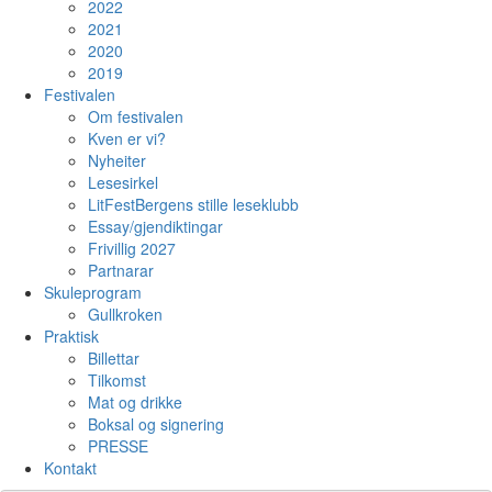
2022
2021
2020
2019
Festivalen
Om festivalen
Kven er vi?
Nyheiter
Lesesirkel
LitFestBergens stille leseklubb
Essay/gjendiktingar
Frivillig 2027
Partnarar
Skuleprogram
Gullkroken
Praktisk
Billettar
Tilkomst
Mat og drikke
Boksal og signering
PRESSE
Kontakt