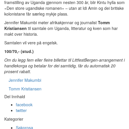
framstilling av Uganda gjennom nesten 300 år, blir
Kintu
hylla som
«Den store ugandiske romanen» – utan at Idi Amin og dei britiske
kolonistane får særleg mykje plass.
Jennifer Makumbi møter afrikakjennar og journalist
Tomm
Kristiansen
til samtale om Uganda, litteratur og kven som har
makt over historia.
Samtalen vil vere på engelsk.
100/70,- (stud.)
Om du legg fem eller fleire billettar til LittfestBergen-arrangement i
handlekorga og betalar for dei samtidig, får du automatisk 20
prosent rabatt.
Jennifer Makumbi
Tomm Kristiansen
Del Innhald
facebook
twitter
Kategorier
Sakprosa