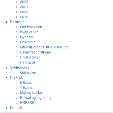
2022
2021
2020
2019
Festivalen
Om festivalen
Kven er vi?
Nyheiter
Lesesirkel
LitFestBergens stille leseklubb
Essay/gjendiktingar
Frivillig 2027
Partnarar
Skuleprogram
Gullkroken
Praktisk
Billettar
Tilkomst
Mat og drikke
Boksal og signering
PRESSE
Kontakt