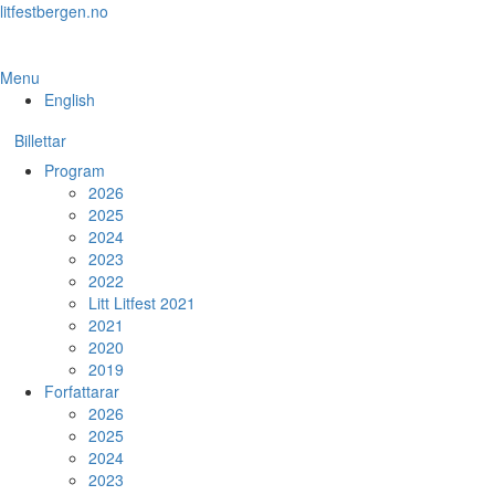
Skip
litfestbergen.no
to
the
content
Menu
English
Billettar
Program
2026
2025
2024
2023
2022
Litt Litfest 2021
2021
2020
2019
Forfattarar
2026
2025
2024
2023