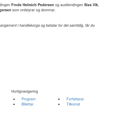
ndingen
Frode Helmich Pedersen
og austlendingen
Siss Vik
,
gersen
som ordstyrar og dommar.
arrangement i handlekorga og betalar for dei samtidig, får du
Hurtignavigering
Program
Forfattarar
Billettar
Tilkomst