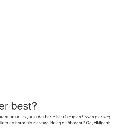
er best?
tteratur så tvisynt at det berre blir tåke igjen? Kven gjer seg
itteraten berre ein sjølvhøgtideleg småborgar?
Og, viktigast: