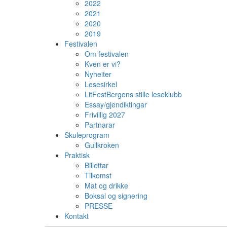
2022
2021
2020
2019
Festivalen
Om festivalen
Kven er vi?
Nyheiter
Lesesirkel
LitFestBergens stille leseklubb
Essay/gjendiktingar
Frivillig 2027
Partnarar
Skuleprogram
Gullkroken
Praktisk
Billettar
Tilkomst
Mat og drikke
Boksal og signering
PRESSE
Kontakt