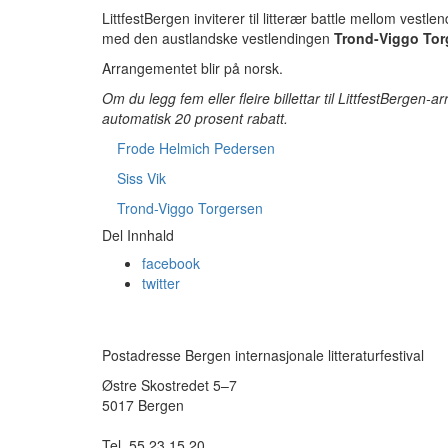
LittfestBergen inviterer til litterær
battle
mellom vestle
med den austlandske vestlendingen
Trond-Viggo Tor
Arrangementet blir på norsk.
Om du legg fem eller fleire billettar til LittfestBergen-
automatisk 20 prosent rabatt.
Frode Helmich Pedersen
Siss Vik
Trond-Viggo Torgersen
Del Innhald
facebook
twitter
Postadresse Bergen internasjonale litteraturfestival
Østre Skostredet 5–7
5017 Bergen
Tel. 55 23 15 20