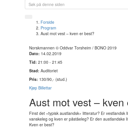
Forside
Program
Aust mot vest – kven er best?
Norskmannen © Oddvar Torsheim / BONO 2019
Dato:
14.02.2019
Tid:
21:00 - 21:45
Stad:
Auditoriet
Pris:
130/90,- (stud.)
Kjøp Billettar
Aust mot vest – kven 
Finst det «typisk austlandsk» litteratur? Er vestlandsk li
vanskeleg og kven er påståeleg?
Er den austlandske l
Kven er best?