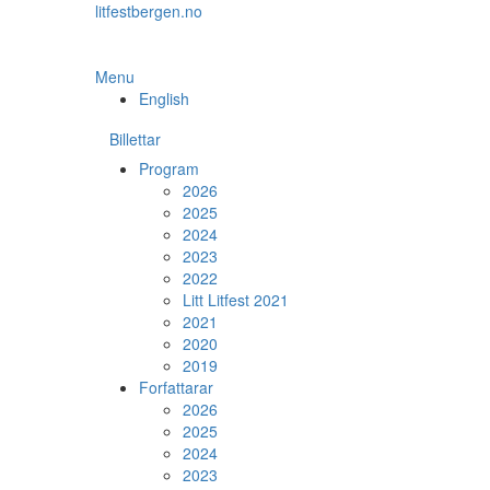
Skip
litfestbergen.no
to
the
content
Menu
English
Billettar
Program
2026
2025
2024
2023
2022
Litt Litfest 2021
2021
2020
2019
Forfattarar
2026
2025
2024
2023