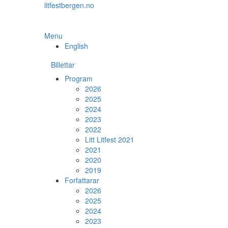
Skip
litfestbergen.no
to
the
content
Menu
English
Billettar
Program
2026
2025
2024
2023
2022
Litt Litfest 2021
2021
2020
2019
Forfattarar
2026
2025
2024
2023