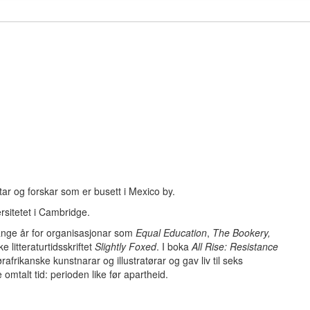
ttar og forskar som er busett i Mexico by.
rsitetet i Cambridge.
ange år for organisasjonar som
Equal Education
,
The Bookery,
 litteraturtidsskriftet
Slightly Foxed
. I boka
All Rise: Resistance
rikanske kunstnarar og illustratørar og gav liv til seks
 omtalt tid: perioden like før apartheid.