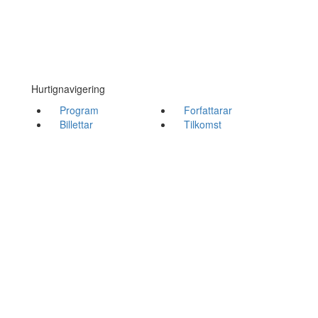
Hurtignavigering
Program
Forfattarar
Billettar
Tilkomst