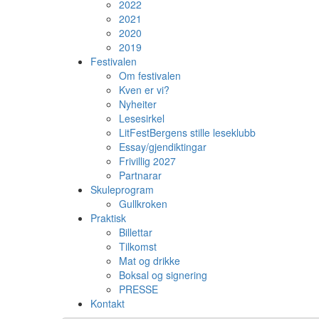
2022
2021
2020
2019
Festivalen
Om festivalen
Kven er vi?
Nyheiter
Lesesirkel
LitFestBergens stille leseklubb
Essay/gjendiktingar
Frivillig 2027
Partnarar
Skuleprogram
Gullkroken
Praktisk
Billettar
Tilkomst
Mat og drikke
Boksal og signering
PRESSE
Kontakt