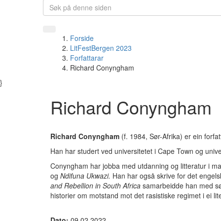
Forside
LitFestBergen 2023
Forfattarar
Richard Conyngham
}
Richard Conyngham
Richard Conyngham
(f. 1984, Sør-Afrika) er ein forfa
Han har studert ved universitetet i Cape Town og unive
Conyngham har jobba med utdanning og litteratur i m
og
Ndifuna Ukwazi.
Han har også skrive for det engelske
and Rebellion in South Africa
samarbeidde han med søraf
historier om motstand mot det rasistiske regimet i ei lite
Dato:
09.02.2022