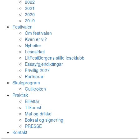
2022
2021
2020
2019
Festivalen
Om festivalen
Kven er vi?
Nyheiter
Lesesirkel
LitFestBergens stille leseklubb
Essay/gjendiktingar
Frivillig 2027
Partnarar
Skuleprogram
Gullkroken
Praktisk
Billettar
Tilkomst
Mat og drikke
Boksal og signering
PRESSE
Kontakt