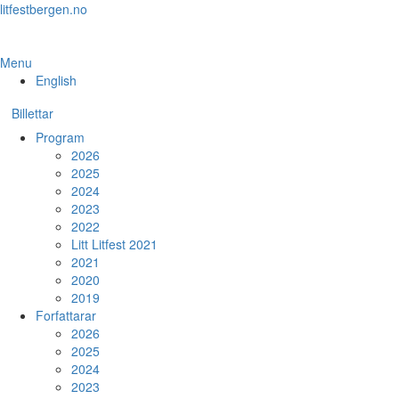
Skip
litfestbergen.no
to
the
content
Menu
English
Billettar
Program
2026
2025
2024
2023
2022
Litt Litfest 2021
2021
2020
2019
Forfattarar
2026
2025
2024
2023