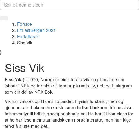
Forside
LitFestBergen 2021
Forfattarar
Siss Vik
}
Siss Vik
Siss Vik
(f. 1970, Noreg) er ein litteraturvitar og filmvitar som
jobbar i NRK og formidlar litteratur på radio, tv, nett og Instagram
som ein del av NRK Bok.
Vik har vakse opp til dels i utlandet. I fysisk forstand, men òg
gjennom alle bøkene ho slukte som dedikert bokorm, frå russiske
folkeeventyr til britisk gruveponnirealisme. Ho har litt kompleks for
at ho har lese meir utanlandsk enn norsk litteratur, men har ikkje
tenkt å slutte med det.