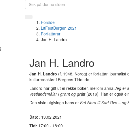
Forside
LitFestBergen 2021
Forfattarar
Jan H. Landro
}
Jan H. Landro
Jan H. Landro
(f. 1948, Noreg) er forfattar, journalist
kulturredaktør i Bergens Tidende.
Landro har gitt ut ei rekke bøker, mellom anna
Jeg er 
vestlandsmålar i grønt og grått
(2016). Han er også ein
Den siste utgivinga hans er
Frå Nora til Karl Ove – og 
Dato:
13.02.2021
Tid:
17:00 - 18:00