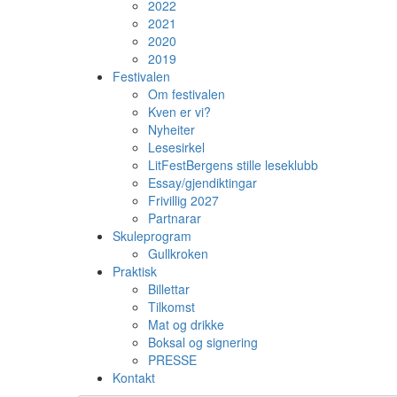
2022
2021
2020
2019
Festivalen
Om festivalen
Kven er vi?
Nyheiter
Lesesirkel
LitFestBergens stille leseklubb
Essay/gjendiktingar
Frivillig 2027
Partnarar
Skuleprogram
Gullkroken
Praktisk
Billettar
Tilkomst
Mat og drikke
Boksal og signering
PRESSE
Kontakt