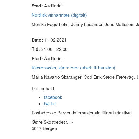
Stad:
Auditoriet
Nordisk vinnarmøte (digitalt)
Monika Fagerholm, Jenny Lucander, Jens Mattsson, J
Dato:
11.02.2021
Tid:
21:00 - 22:00
Stad:
Auditoriet
Kjære søster, kjære bror (utsett til hausten)
Maria Navarro Skaranger, Odd Eirik Sætre Færevåg, J
Del Innhald
facebook
twitter
Postadresse Bergen internasjonale litteraturfestival
Østre Skostredet 5–7
5017 Bergen