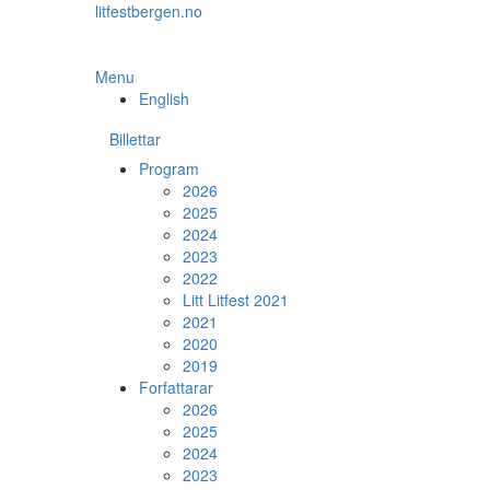
Skip
litfestbergen.no
to
the
content
Menu
English
Billettar
Program
2026
2025
2024
2023
2022
Litt Litfest 2021
2021
2020
2019
Forfattarar
2026
2025
2024
2023