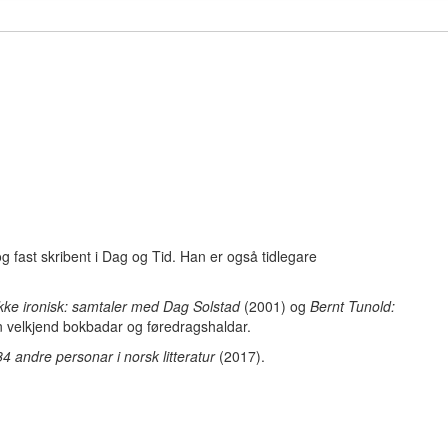
 og fast skribent i Dag og Tid. Han er også tidlegare
ikke ironisk: samtaler med Dag Solstad
(2001) og
Bernt Tunold:
 velkjend bokbadar og føredragshaldar.
84 andre personar i norsk litteratur
(2017).