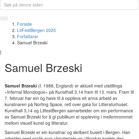
Forside
LitFestBergen 2025
Forfattarar
Samuel Brzeski
}
Samuel Brzeski
Samuel Brzeski
(f. 1988, England) er aktuell med utstillinga
«Infernal Monologue» på Kunsthall 3,14 fram til 13. mars. Fram til
7. februar har ein òg høve til å oppleva eit anna arbeid av
kunstnaren på Norting Space, rett over gata for Litteraturhuset.
Kunsthall 3,14 og LitfestBergen samarbeider om ein performance
av Samuel Brzeski for å gi publikum ei oppleving i mellomrommet
mellom visuell kunst og litteratur.
Samuel Brzeski er ein kunstnar og skribent busett i Bergen. Han
arbeider med språk som råmateriale og utforskar korleis den