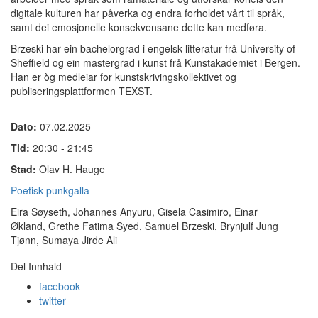
digitale kulturen har påverka og endra forholdet vårt til språk,
samt dei emosjonelle konsekvensane dette kan medføra.
Brzeski har ein bachelorgrad i engelsk litteratur frå University of
Sheffield og ein mastergrad i kunst frå Kunstakademiet i Bergen.
Han er òg medleiar for kunstskrivingskollektivet og
publiseringsplattformen TEXST.
Dato:
07.02.2025
Tid:
20:30 - 21:45
Stad:
Olav H. Hauge
​Poetisk punkgalla
Eira Søyseth, Johannes Anyuru, Gisela Casimiro, Einar
Økland, Grethe Fatima Syed, Samuel Brzeski, Brynjulf Jung
Tjønn,
Sumaya Jirde Ali
Del Innhald
facebook
twitter