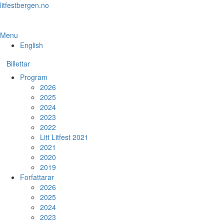
Skip
litfestbergen.no
to
the
content
Menu
English
Billettar
Program
2026
2025
2024
2023
2022
Litt Litfest 2021
2021
2020
2019
Forfattarar
2026
2025
2024
2023