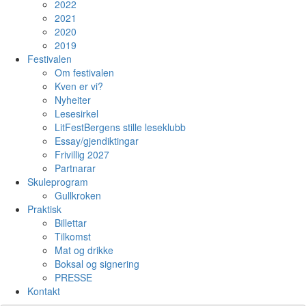
2022
2021
2020
2019
Festivalen
Om festivalen
Kven er vi?
Nyheiter
Lesesirkel
LitFestBergens stille leseklubb
Essay/gjendiktingar
Frivillig 2027
Partnarar
Skuleprogram
Gullkroken
Praktisk
Billettar
Tilkomst
Mat og drikke
Boksal og signering
PRESSE
Kontakt