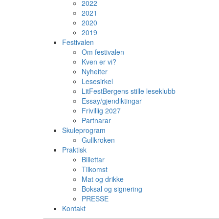
2022
2021
2020
2019
Festivalen
Om festivalen
Kven er vi?
Nyheiter
Lesesirkel
LitFestBergens stille leseklubb
Essay/gjendiktingar
Frivillig 2027
Partnarar
Skuleprogram
Gullkroken
Praktisk
Billettar
Tilkomst
Mat og drikke
Boksal og signering
PRESSE
Kontakt