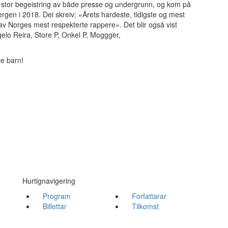
 stor begeistring av både presse og undergrunn, og kom på
ergen i 2018. Dei skreiv: «Årets hardeste, tidigste og mest
av Norges mest respekterte rappere». Det blir også vist
o Reira, Store P, Onkel P, Moggger,
.
re barn!
Hurtignavigering
Program
Forfattarar
Billettar
Tilkomst