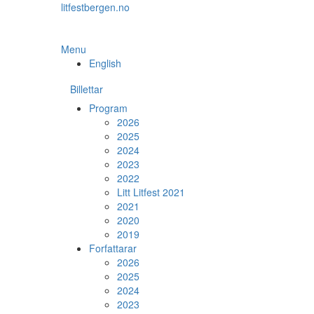
Skip
litfestbergen.no
to
the
content
Menu
English
Billettar
Program
2026
2025
2024
2023
2022
Litt Litfest 2021
2021
2020
2019
Forfattarar
2026
2025
2024
2023