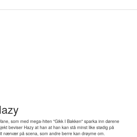
Hazy
g Vane, som med mega-hiten "Gikk I Bakken" sparka inn dørene
ekt beviser Hazy at han at han kan stå minst like stødig på
g eit nærvær på scena, som andre berre kan drøyme om.