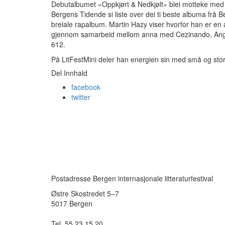
Debutalbumet «Oppkjørt & Nedkjølt» blei motteke med
Bergens Tidende si liste over dei ti beste albuma frå B
breiale rapalbum. Martin Hazy viser hvorfor han er en 
gjennom samarbeid mellom anna med Cezinando, Angel
612
På LitFestMini deler han energien sin med små og sto
Del Innhald
facebook
twitter
Postadresse Bergen internasjonale litteraturfestival
Østre Skostredet 5–7
5017 Bergen
Tel. 55 23 15 20