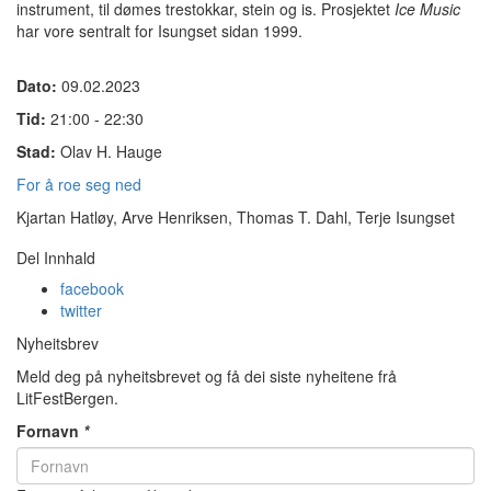
instrument, til dømes trestokkar, stein og is. Prosjektet
Ice Music
har vore sentralt for Isungset sidan 1999.
Dato:
09.02.2023
Tid:
21:00 - 22:30
Stad:
Olav H. Hauge
For å roe seg ned
Kjartan Hatløy, Arve Henriksen, Thomas T. Dahl, Terje Isungset
Del Innhald
facebook
twitter
Nyheitsbrev
Meld deg på nyheitsbrevet og få dei siste nyheitene frå
LitFestBergen.
Fornavn
*