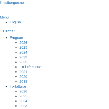
Skip
litfestbergen.no
to
the
content
Menu
English
Billettar
Program
2026
2025
2024
2023
2022
Litt Litfest 2021
2021
2020
2019
Forfattarar
2026
2025
2024
2023