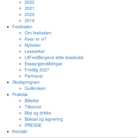
2022
2021
2020
2019
Festivalen
Om festivalen
Kven er vi?
Nyheiter
Lesesirkel
LitFestBergens stille leseklubb
Essay/gjendiktingar
Frivillig 2027
Partnarar
Skuleprogram
Gullkroken
Praktisk
Billettar
Tilkomst
Mat og drikke
Boksal og signering
PRESSE
Kontakt