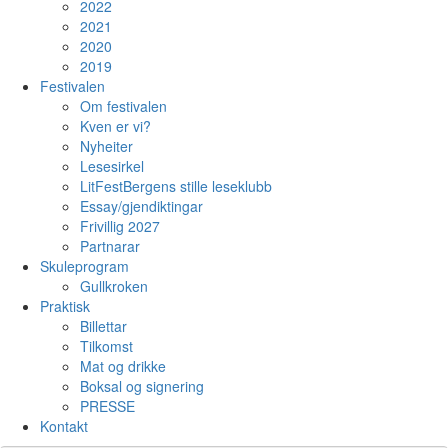
2022
2021
2020
2019
Festivalen
Om festivalen
Kven er vi?
Nyheiter
Lesesirkel
LitFestBergens stille leseklubb
Essay/gjendiktingar
Frivillig 2027
Partnarar
Skuleprogram
Gullkroken
Praktisk
Billettar
Tilkomst
Mat og drikke
Boksal og signering
PRESSE
Kontakt