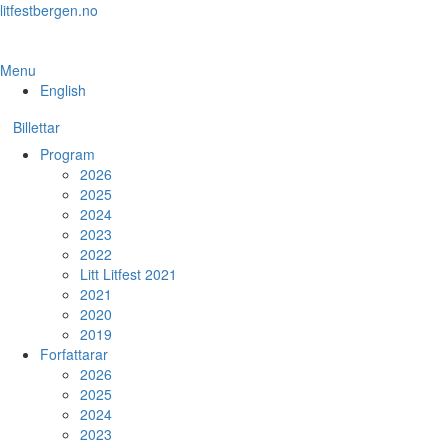
Skip
litfestbergen.no
to
the
content
Menu
English
Billettar
Program
2026
2025
2024
2023
2022
Litt Litfest 2021
2021
2020
2019
Forfattarar
2026
2025
2024
2023