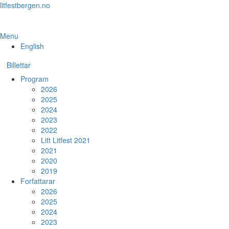
Skip
litfestbergen.no
to
the
content
Menu
English
Billettar
Program
2026
2025
2024
2023
2022
Litt Litfest 2021
2021
2020
2019
Forfattarar
2026
2025
2024
2023