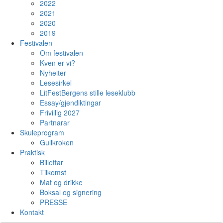
2022
2021
2020
2019
Festivalen
Om festivalen
Kven er vi?
Nyheiter
Lesesirkel
LitFestBergens stille leseklubb
Essay/gjendiktingar
Frivillig 2027
Partnarar
Skuleprogram
Gullkroken
Praktisk
Billettar
Tilkomst
Mat og drikke
Boksal og signering
PRESSE
Kontakt