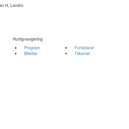
an H. Landro
Hurtignavigering
Program
Forfattarar
Billettar
Tilkomst