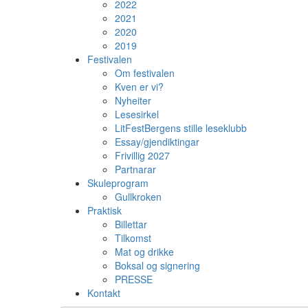
2022
2021
2020
2019
Festivalen
Om festivalen
Kven er vi?
Nyheiter
Lesesirkel
LitFestBergens stille leseklubb
Essay/gjendiktingar
Frivillig 2027
Partnarar
Skuleprogram
Gullkroken
Praktisk
Billettar
Tilkomst
Mat og drikke
Boksal og signering
PRESSE
Kontakt