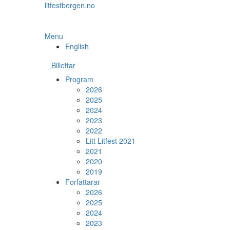
Skip
litfestbergen.no
to
the
content
Menu
English
Billettar
Program
2026
2025
2024
2023
2022
Litt Litfest 2021
2021
2020
2019
Forfattarar
2026
2025
2024
2023