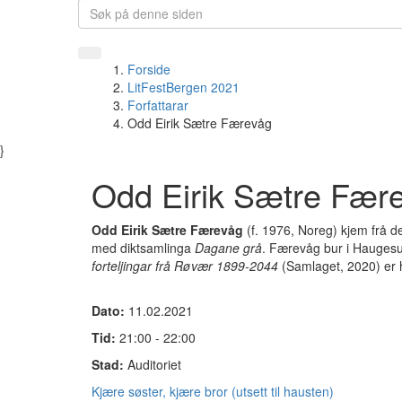
Forside
LitFestBergen 2021
Forfattarar
Odd Eirik Sætre Færevåg
}
Odd Eirik Sætre Fær
Odd Eirik Sætre Færevåg
(f. 1976, Noreg) kjem frå 
med diktsamlinga
Dagane grå
. Færevåg bur i Haugesu
forteljingar frå Røvær 1899-2044
(Samlaget, 2020) er 
Dato:
11.02.2021
Tid:
21:00 - 22:00
Stad:
Auditoriet
Kjære søster, kjære bror (utsett til hausten)