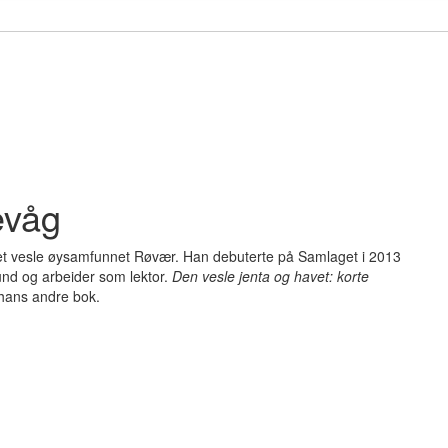
evåg
det vesle øysamfunnet Røvær. Han debuterte på Samlaget i 2013
nd og arbeider som lektor.
Den vesle jenta og havet: korte
hans andre bok.