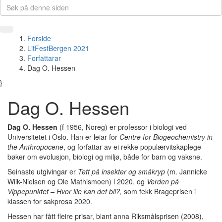
Forside
LitFestBergen 2021
Forfattarar
Dag O. Hessen
}
Dag O. Hessen
Dag O. Hessen
(f 1956, Noreg) er professor i biologi ved
Universitetet i Oslo. Han er leiar for
Centre for Biogeochemistry in
the Anthropocene
, og forfattar av ei rekke populærvitskaplege
bøker om evolusjon, biologi og miljø, både for barn og vaksne.
Seinaste utgivingar er
Tett på insekter og småkryp
(m. Jannicke
Wiik-Nielsen og Ole Mathismoen) i 2020, og
Verden på
Vippepunktet – Hvor ille kan det bli?,
som fekk Brageprisen i
klassen for sakprosa 2020.
Hessen har fått fleire prisar, blant anna Riksmålsprisen (2008),