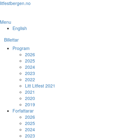
Skip
litfestbergen.no
to
the
content
Menu
English
Billettar
Program
2026
2025
2024
2023
2022
Litt Litfest 2021
2021
2020
2019
Forfattarar
2026
2025
2024
2023