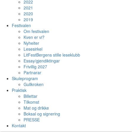
2022
2021
2020
2019
Festivalen
Om festivalen
Kven er vi?
Nyheiter
Lesesirkel
LitFestBergens stille leseklubb
Essay/gjendiktingar
Frivillig 2027
Partnarar
Skuleprogram
Gullkroken
Praktisk
Billettar
Tilkomst
Mat og drikke
Boksal og signering
PRESSE
Kontakt