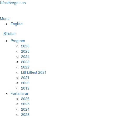
Skip
litfestbergen.no
to
the
content
Menu
English
Billettar
Program
2026
2025
2024
2023
2022
Litt Litfest 2021
2021
2020
2019
Forfattarar
2026
2025
2024
2023