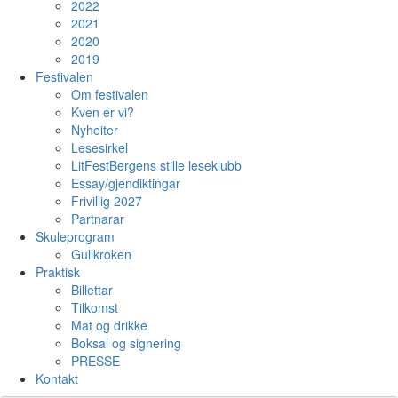
2022
2021
2020
2019
Festivalen
Om festivalen
Kven er vi?
Nyheiter
Lesesirkel
LitFestBergens stille leseklubb
Essay/gjendiktingar
Frivillig 2027
Partnarar
Skuleprogram
Gullkroken
Praktisk
Billettar
Tilkomst
Mat og drikke
Boksal og signering
PRESSE
Kontakt