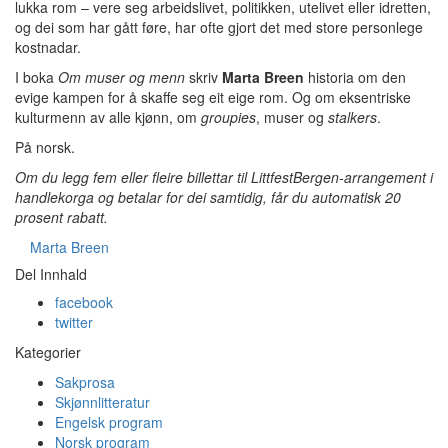
lukka rom – vere seg arbeidslivet, politikken, utelivet eller idretten,
og dei som har gått føre, har ofte gjort det med store personlege
kostnadar.
I boka
Om muser og menn
skriv
Marta Breen
historia om den
evige kampen for å skaffe seg eit eige rom. Og om eksentriske
kulturmenn av alle kjønn, om
groupies
, muser og
stalkers
.
På norsk.
Om du legg fem eller fleire billettar til LittfestBergen-arrangement i
handlekorga og betalar for dei samtidig, får du automatisk 20
prosent rabatt.
Marta Breen
Del Innhald
facebook
twitter
Kategorier
Sakprosa
Skjønnlitteratur
Engelsk program
Norsk program