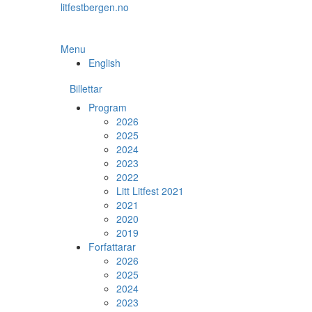
Skip
litfestbergen.no
to
the
content
Menu
English
Billettar
Program
2026
2025
2024
2023
2022
Litt Litfest 2021
2021
2020
2019
Forfattarar
2026
2025
2024
2023