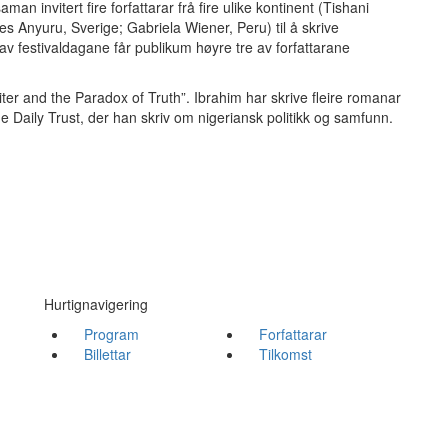
man invitert fire forfattarar frå fire ulike kontinent (Tishani
 Anyuru, Sverige; Gabriela Wiener, Peru) til å skrive
av festivaldagane får publikum høyre tre av forfattarane
ter and the Paradox of Truth”. Ibrahim har skrive fleire romanar
e Daily Trust, der han skriv om nigeriansk politikk og samfunn.
Hurtignavigering
Program
Forfattarar
Billettar
Tilkomst