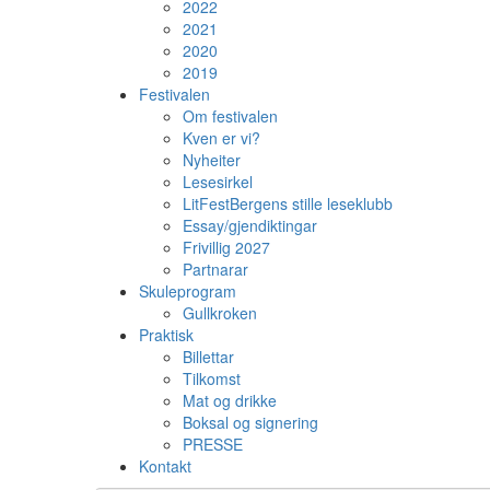
2022
2021
2020
2019
Festivalen
Om festivalen
Kven er vi?
Nyheiter
Lesesirkel
LitFestBergens stille leseklubb
Essay/gjendiktingar
Frivillig 2027
Partnarar
Skuleprogram
Gullkroken
Praktisk
Billettar
Tilkomst
Mat og drikke
Boksal og signering
PRESSE
Kontakt