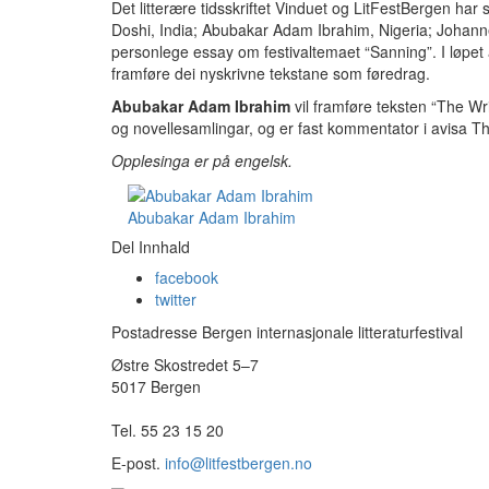
Det litterære tidsskriftet Vinduet og LitFestBergen har sa
Doshi, India; Abubakar Adam Ibrahim, Nigeria; Johannes
personlege essay om festivaltemaet “Sanning”. I løpet 
framføre dei nyskrivne tekstane som føredrag.
Abubakar Adam Ibrahim
vil framføre teksten “The Wri
og novellesamlingar, og er fast kommentator i avisa Th
Opplesinga er på engelsk.
Abubakar Adam Ibrahim
Del Innhald
facebook
twitter
Postadresse Bergen internasjonale litteraturfestival
Østre Skostredet 5–7
5017 Bergen
Tel. 55 23 15 20
E-post.
info@litfestbergen.no