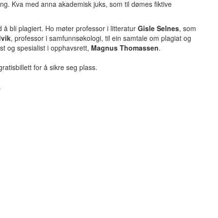
ring. Kva med anna akademisk juks, som til dømes fiktive
 å bli plagiert. Ho møter professor i litteratur
Gisle Selnes
, som
dvik
, professor i samfunnsøkologi, til ein samtale om plagiat og
ist og spesialist i opphavsrett,
Magnus Thomassen
.
atisbillett for å sikre seg plass.
.