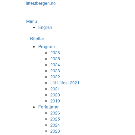
Skip
litfestbergen.no
to
the
content
Menu
English
Billettar
Program
2026
2025
2024
2023
2022
Litt Litfest 2021
2021
2020
2019
Forfattarar
2026
2025
2024
2023