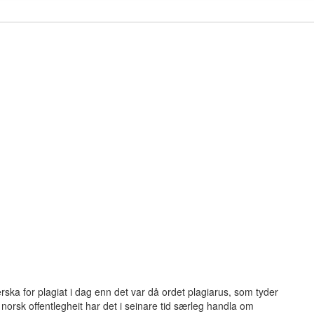
ferska for plagiat i dag enn det var då ordet plagiarus, som tyder
I norsk offentlegheit har det i seinare tid særleg handla om