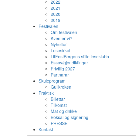
2022
2021
2020
2019
Festivalen
Om festivalen
Kven er vi?
Nyheiter
Lesesirkel
LitFestBergens stille leseklubb
Essay/gjendiktingar
Frivillig 2027
Partnarar
Skuleprogram
Gullkroken
Praktisk
Billettar
Tilkomst
Mat og drikke
Boksal og signering
PRESSE
Kontakt