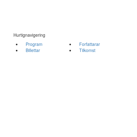
Hurtignavigering
Program
Forfattarar
Billettar
Tilkomst