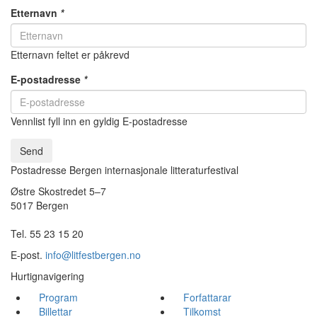
Etternavn
*
Etternavn feltet er påkrevd
E-postadresse
*
Vennlist fyll inn en gyldig E-postadresse
Send
Postadresse Bergen internasjonale litteraturfestival
Østre Skostredet 5–7
5017 Bergen
Tel. 55 23 15 20
E-post.
info@litfestbergen.no
Hurtignavigering
Program
Forfattarar
Billettar
Tilkomst