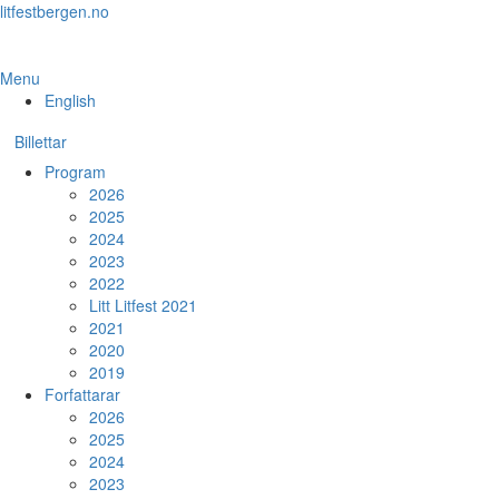
Skip
litfestbergen.no
to
the
content
Menu
English
Billettar
Program
2026
2025
2024
2023
2022
Litt Litfest 2021
2021
2020
2019
Forfattarar
2026
2025
2024
2023