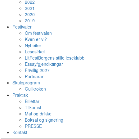
2022
2021
2020
2019
Festivalen
Om festivalen
Kven er vi?
Nyheiter
Lesesirkel
LitFestBergens stille leseklubb
Essay/gjendiktingar
Frivillig 2027
Partnarar
Skuleprogram
Gullkroken
Praktisk
Billettar
Tilkomst
Mat og drikke
Boksal og signering
PRESSE
Kontakt