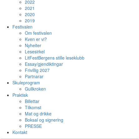
2022
2021
2020
2019
Festivalen
Om festivalen
Kven er vi?
Nyheiter
Lesesirkel
LitFestBergens stille leseklubb
Essay/gjendiktingar
Frivillig 2027
Partnarar
Skuleprogram
Gullkroken
Praktisk
Billettar
Tilkomst
Mat og drikke
Boksal og signering
PRESSE
Kontakt