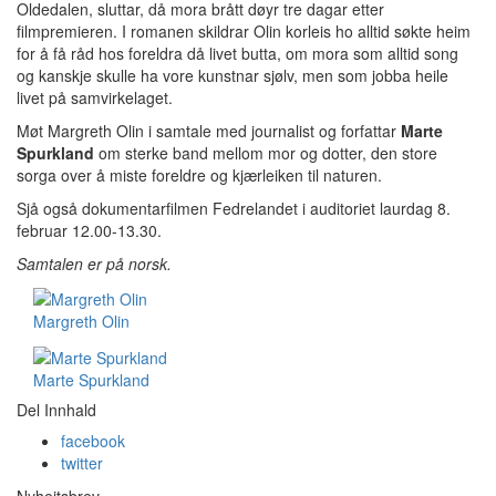
Oldedalen, sluttar, då mora brått døyr tre dagar etter
filmpremieren. I romanen skildrar Olin korleis ho alltid søkte heim
for å få råd hos foreldra då livet butta, om mora som alltid song
og kanskje skulle ha vore kunstnar sjølv, men som jobba heile
livet på samvirkelaget.
Møt
Margreth Olin
i samtale med journalist og forfattar
Marte
Spurkland
om sterke band mellom mor og dotter, den store
sorga over å miste foreldre og kjærleiken til naturen.
Sjå også dokumentarfilmen Fedrelandet i auditoriet laurdag 8.
februar 12.00-13.30.
Samtalen er på norsk.
Margreth Olin
Marte Spurkland
Del Innhald
facebook
twitter
Nyheitsbrev