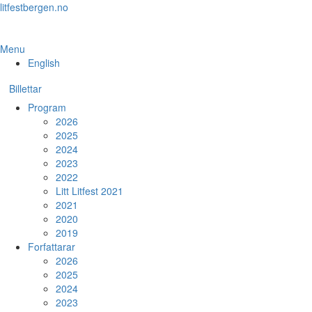
Skip
litfestbergen.no
to
the
content
Menu
English
Billettar
Program
2026
2025
2024
2023
2022
Litt Litfest 2021
2021
2020
2019
Forfattarar
2026
2025
2024
2023