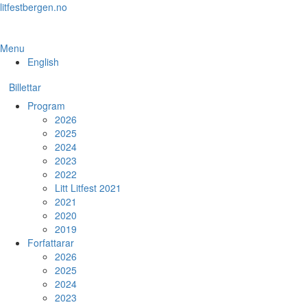
Skip
litfestbergen.no
to
the
content
Menu
English
Billettar
Program
2026
2025
2024
2023
2022
Litt Litfest 2021
2021
2020
2019
Forfattarar
2026
2025
2024
2023