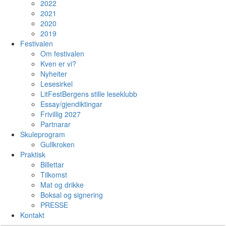
2022
2021
2020
2019
Festivalen
Om festivalen
Kven er vi?
Nyheiter
Lesesirkel
LitFestBergens stille leseklubb
Essay/gjendiktingar
Frivillig 2027
Partnarar
Skuleprogram
Gullkroken
Praktisk
Billettar
Tilkomst
Mat og drikke
Boksal og signering
PRESSE
Kontakt