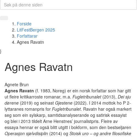
Forside
LitFestBergen 2025
Forfattarar
Agnes Ravatn
}
Agnes Ravatn
Agnete Brun
Agnes Ravatn
(f. 1983, Noreg) er ein norsk forfattar som har gitt
ut fleire kritikarroste romanar, m.a.
Fugletribunalet
(2013),
Dei sju
dørene
(2019) og seinast
Gjestene
(2022). I 2014 mottok ho P 2-
lyttaranes romanpris for
Fugletribunalet
. Ravatn har også markert
seg som ein sylskarp, samtidsanalyserande og satirisk essayist
og blei i 2013 tildelt Arne Henstnes’ journalistpris. Fleire av
essaya hennar er også blitt utgitt i bokform, som den bestseljaren
Operasjon sjølvdisiplin
(2014) og
Stoisk uro – og andre filosofiske