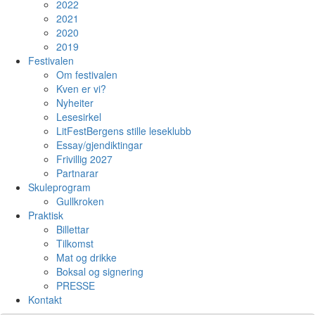
2022
2021
2020
2019
Festivalen
Om festivalen
Kven er vi?
Nyheiter
Lesesirkel
LitFestBergens stille leseklubb
Essay/gjendiktingar
Frivillig 2027
Partnarar
Skuleprogram
Gullkroken
Praktisk
Billettar
Tilkomst
Mat og drikke
Boksal og signering
PRESSE
Kontakt