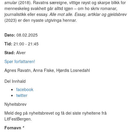
smular
(2018). Ravatns særeigne, vittige røyst og skarpe blikk for
menneskeleg svakheit går alltid igjen – om ho skriv romanar,
journalistikk eller essay.
Alle mot alle. Essay, artiklar og gjeldsbrev
(2023) er den nyaste utgivinga hennar.
Dato:
08.02.2025
Tid:
21:00 - 21:45
Stad:
Alver
Spør forfattaren!
Agnes Ravatn, Anna Fiske, Hjørdis Losnedahl
Del Innhald
facebook
twitter
Nyheitsbrev
Meld deg på nyheitsbrevet og få dei siste nyheitene frå
LitFestBergen.
Fornavn
*