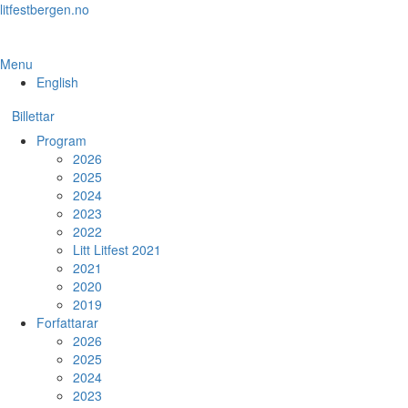
Skip
litfestbergen.no
to
the
content
Menu
English
Billettar
Program
2026
2025
2024
2023
2022
Litt Litfest 2021
2021
2020
2019
Forfattarar
2026
2025
2024
2023