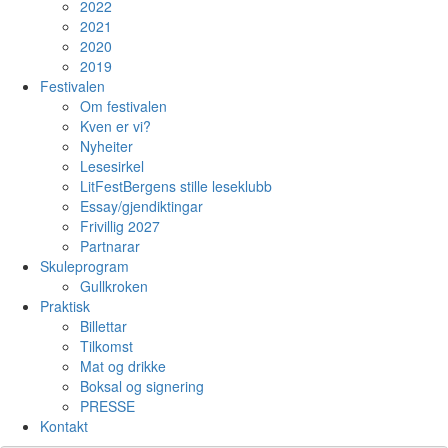
2022
2021
2020
2019
Festivalen
Om festivalen
Kven er vi?
Nyheiter
Lesesirkel
LitFestBergens stille leseklubb
Essay/gjendiktingar
Frivillig 2027
Partnarar
Skuleprogram
Gullkroken
Praktisk
Billettar
Tilkomst
Mat og drikke
Boksal og signering
PRESSE
Kontakt