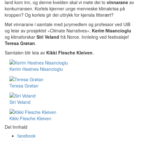
land kom inn, og denne kvelden skal vi møte dei to
vinnarane
av
konkurransen. Korleis kjenner unge menneske klimakrisa på
kroppen? Og korleis gir dei uttrykk for kjensla litterært?
Møt vinnarane i samtale med jurymedlem og professor ved UiB
og leiar av prosjektet «Climate Narratives»,
Kerim Nisancioglu
og klimaforskar
Siri Veland
frå Norce. Innleiing ved festivalsjef
Teresa Grøtan
.
Samtalen blir leia av
Kikki Flesche Kleiven
.
Kerim Hestnes Nisancioglu
Teresa Grøtan
Siri Veland
Kikki Flesche Kleiven
Del Innhald
facebook