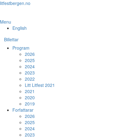
Skip
litfestbergen.no
to
the
content
Menu
English
Billettar
Program
2026
2025
2024
2023
2022
Litt Litfest 2021
2021
2020
2019
Forfattarar
2026
2025
2024
2023