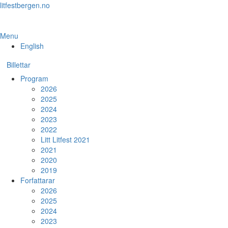
Skip
litfestbergen.no
to
the
content
Menu
English
Billettar
Program
2026
2025
2024
2023
2022
Litt Litfest 2021
2021
2020
2019
Forfattarar
2026
2025
2024
2023