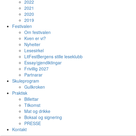
2022
2021
2020
2019
Festivalen
Om festivalen
Kven er vi?
Nyheiter
Lesesirkel
LitFestBergens stille leseklubb
Essay/gjendiktingar
Frivillig 2027
Partnarar
Skuleprogram
Gullkroken
Praktisk
Billettar
Tilkomst
Mat og drikke
Boksal og signering
PRESSE
Kontakt