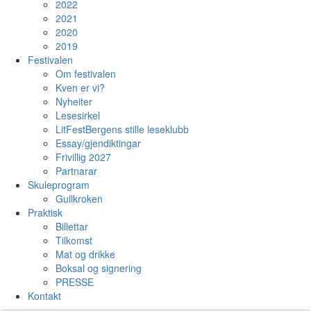
2022
2021
2020
2019
Festivalen
Om festivalen
Kven er vi?
Nyheiter
Lesesirkel
LitFestBergens stille leseklubb
Essay/gjendiktingar
Frivillig 2027
Partnarar
Skuleprogram
Gullkroken
Praktisk
Billettar
Tilkomst
Mat og drikke
Boksal og signering
PRESSE
Kontakt