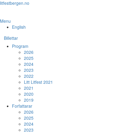
Skip
litfestbergen.no
to
the
content
Menu
English
Billettar
Program
2026
2025
2024
2023
2022
Litt Litfest 2021
2021
2020
2019
Forfattarar
2026
2025
2024
2023