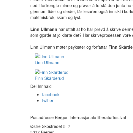
ned i fortrengte minne og prøver å forstå den jenta ho 
gjennom tider og steder, får lesaren også innsikt i kor
maktmisbruk, skam og lyst.
Linn Ullmann
har uttalt at ho har prøvd å skrive denne
som gjorde at jo klarte det? Har skriveprosessen vore
Linn Ullmann
møter psykiater og forfattar
Finn Skårde
Linn Ullmann
Finn Skårderud
Del Innhald
facebook
twitter
Postadresse Bergen internasjonale litteraturfestival
Østre Skostredet 5–7
5017 Bergen