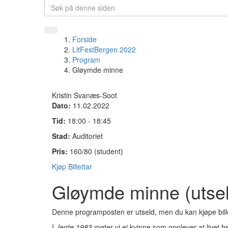
Forside
LitFestBergen 2022
Program
Gløymde minne
Kristin Svanæs-Soot
Dato:
11.02.2022
Tid:
18:00 - 18:45
Stad:
Auditoriet
Pris:
160/80 (student)
Kjøp Billettar
Gløymde minne (utse
Denne programposten er utseld, men du kan kjøpe bille
I
Jente 1983
møter vi ei kvinne som opplever at livet h