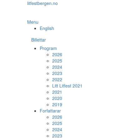
Skip
litfestbergen.no
to
the
content
Menu
English
Billettar
Program
2026
2025
2024
2023
2022
Litt Litfest 2021
2021
2020
2019
Forfattarar
2026
2025
2024
2023