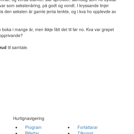
var som sekstenåring, på godt og vondt. I kryssande linjer
leis den seksten år gamle jenta tenkte, og i kva ho opplevde av
 boka i mange år, men ikkje fått det til før no. Kva var grepet
 opprivande?
rud
til samtale.
Hurtignavigering
Program
Forfattarar
Billettar
Tilkomst