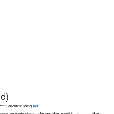
ld)
tt til direktesending
her
.
ennar, og verda utanfor, slår sprekker, samtidig som ho dykkar