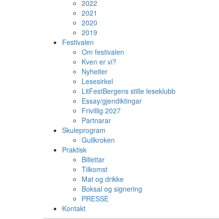
2022
2021
2020
2019
Festivalen
Om festivalen
Kven er vi?
Nyheiter
Lesesirkel
LitFestBergens stille leseklubb
Essay/gjendiktingar
Frivillig 2027
Partnarar
Skuleprogram
Gullkroken
Praktisk
Billettar
Tilkomst
Mat og drikke
Boksal og signering
PRESSE
Kontakt