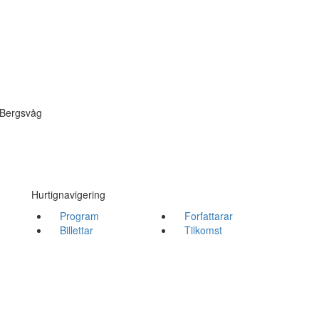
 Bergsvåg
Hurtignavigering
Program
Forfattarar
Billettar
Tilkomst