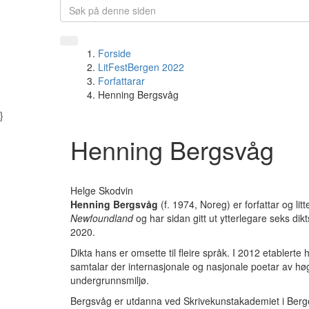
Forside
LitFestBergen 2022
Forfattarar
Henning Bergsvåg
}
Henning Bergsvåg
Helge Skodvin
Henning Bergsvåg
(f. 1974, Noreg) er forfattar og li
Newfoundland
og har sidan gitt ut ytterlegare seks dik
2020.
Dikta hans er omsette til fleire språk. I 2012 etabler
samtalar der internasjonale og nasjonale poetar av h
undergrunnsmiljø.
Bergsvåg er utdanna ved Skrivekunstakademiet i Bergen