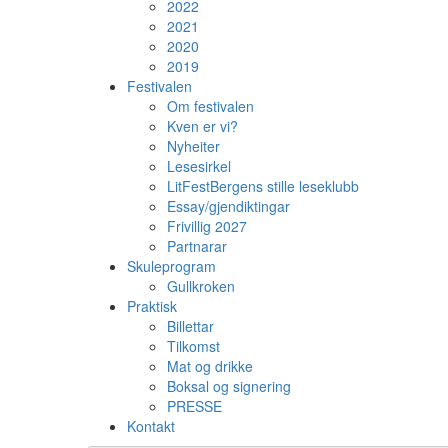
2022
2021
2020
2019
Festivalen
Om festivalen
Kven er vi?
Nyheiter
Lesesirkel
LitFestBergens stille leseklubb
Essay/gjendiktingar
Frivillig 2027
Partnarar
Skuleprogram
Gullkroken
Praktisk
Billettar
Tilkomst
Mat og drikke
Boksal og signering
PRESSE
Kontakt