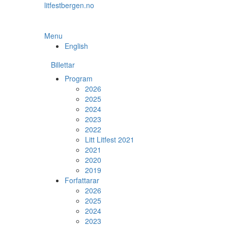
Skip
litfestbergen.no
to
the
content
Menu
English
Billettar
Program
2026
2025
2024
2023
2022
Litt Litfest 2021
2021
2020
2019
Forfattarar
2026
2025
2024
2023