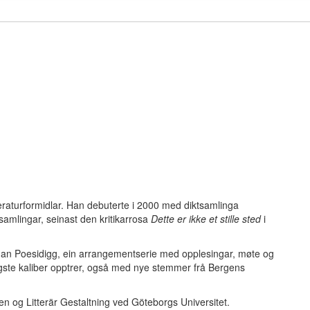
tteraturformidlar. Han debuterte i 2000 med diktsamlinga
tsamlingar, seinast den kritikarrosa
Dette er ikke et stille sted
i
te han Poesidigg, ein arrangementserie med opplesingar, møte og
øgste kaliber opptrer, også med nye stemmer frå Bergens
 og Litterär Gestaltning ved Göteborgs Universitet.