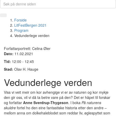
Forside
LitFestBergen 2021
Program
Vedunderlege verden
Forfattarportrett: Celina Øier
Dato:
11.02.2021
Tid:
12:00 - 12:45
Stad:
Olav H. Hauge
Vedunderlege verden
Viss vi veit meir om kor avhengige vi er av naturen og kor mykje
den gir oss, vil vi då ta betre vare på den? Det er håpet til forskar
og forfattar
Anne Sverdrup-Thygeson
. I boka
På naturens
skuldre
fortel ho den eine fantastiske historia etter den andre –
mellom anna om dolkehaleblodet som reddar liv, øglespyttet som