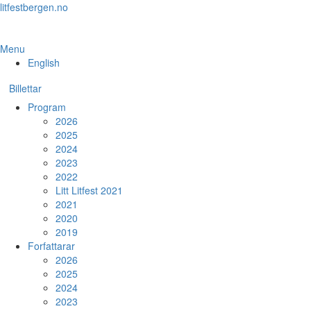
Skip
litfestbergen.no
to
the
content
Menu
English
Billettar
Program
2026
2025
2024
2023
2022
Litt Litfest 2021
2021
2020
2019
Forfattarar
2026
2025
2024
2023