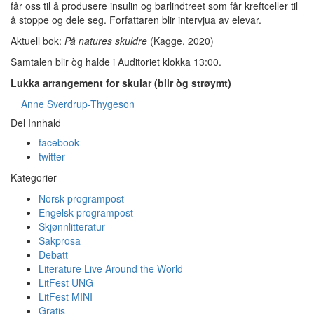
får oss til å produsere insulin og barlindtreet som får kreftceller til
å stoppe og dele seg. Forfattaren blir intervjua av elevar.
Aktuell bok:
På natures skuldre
(Kagge, 2020)
Samtalen blir òg halde i Auditoriet klokka 13:00.
Lukka arrangement for skular (blir òg strøymt)
Anne Sverdrup-Thygeson
Del Innhald
facebook
twitter
Kategorier
Norsk programpost
Engelsk programpost
Skjønnlitteratur
Sakprosa
Debatt
Literature Live Around the World
LitFest UNG
LitFest MINI
Gratis