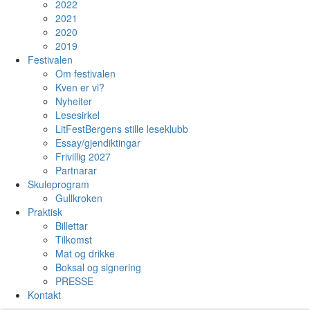
2022
2021
2020
2019
Festivalen
Om festivalen
Kven er vi?
Nyheiter
Lesesirkel
LitFestBergens stille leseklubb
Essay/gjendiktingar
Frivillig 2027
Partnarar
Skuleprogram
Gullkroken
Praktisk
Billettar
Tilkomst
Mat og drikke
Boksal og signering
PRESSE
Kontakt