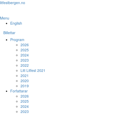
Skip
litfestbergen.no
to
the
content
Menu
English
Billettar
Program
2026
2025
2024
2023
2022
Litt Litfest 2021
2021
2020
2019
Forfattarar
2026
2025
2024
2023