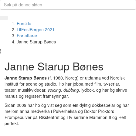
Forside
LitFestBergen 2021
Forfattarar
Janne Starup Bønes
}
Janne Starup Bønes
Janne Starup Bønes
(f. 1980, Noreg) er utdanna ved Nordisk
institutt for scene og studio. Ho har jobba med film, tv-seriar,
teater, musikkvideoar,
voicing
,
dubbing
, lydbok, og har òg skrive
manus og regissert framsyningar.
Sidan 2009 har ho òg vist seg som ein dyktig dokkespelar og har
mellom anna medverka i Pulverheksa og Doktor Proktors
Prompepulver på Riksteatret og i tv-seriane Mammon II og Helt
perfekt.