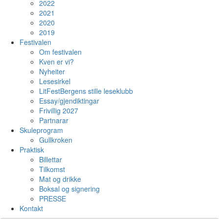
2022
2021
2020
2019
Festivalen
Om festivalen
Kven er vi?
Nyheiter
Lesesirkel
LitFestBergens stille leseklubb
Essay/gjendiktingar
Frivillig 2027
Partnarar
Skuleprogram
Gullkroken
Praktisk
Billettar
Tilkomst
Mat og drikke
Boksal og signering
PRESSE
Kontakt