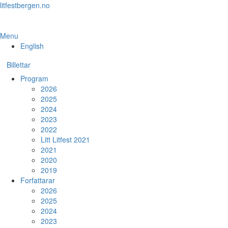
Skip
litfestbergen.no
to
the
content
Menu
English
Billettar
Program
2026
2025
2024
2023
2022
Litt Litfest 2021
2021
2020
2019
Forfattarar
2026
2025
2024
2023