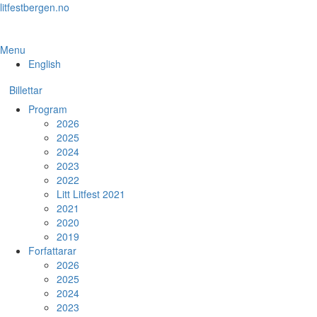
Skip
litfestbergen.no
to
the
content
Menu
English
Billettar
Program
2026
2025
2024
2023
2022
Litt Litfest 2021
2021
2020
2019
Forfattarar
2026
2025
2024
2023