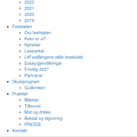
2022
2021
2020
2019
Festivalen
Om festivalen
Kven er vi?
Nyheiter
Lesesirkel
LitFestBergens stille leseklubb
Essay/gjendiktingar
Frivillig 2027
Partnarar
Skuleprogram
Gullkroken
Praktisk
Billettar
Tilkomst
Mat og drikke
Boksal og signering
PRESSE
Kontakt