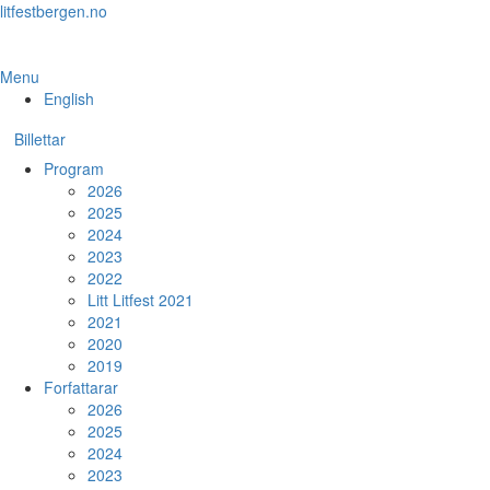
Skip
litfestbergen.no
to
the
content
Menu
English
Billettar
Program
2026
2025
2024
2023
2022
Litt Litfest 2021
2021
2020
2019
Forfattarar
2026
2025
2024
2023