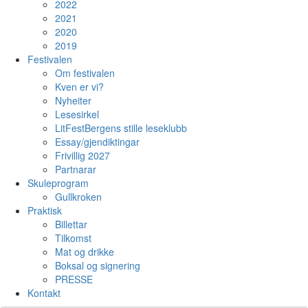
2022
2021
2020
2019
Festivalen
Om festivalen
Kven er vi?
Nyheiter
Lesesirkel
LitFestBergens stille leseklubb
Essay/gjendiktingar
Frivillig 2027
Partnarar
Skuleprogram
Gullkroken
Praktisk
Billettar
Tilkomst
Mat og drikke
Boksal og signering
PRESSE
Kontakt