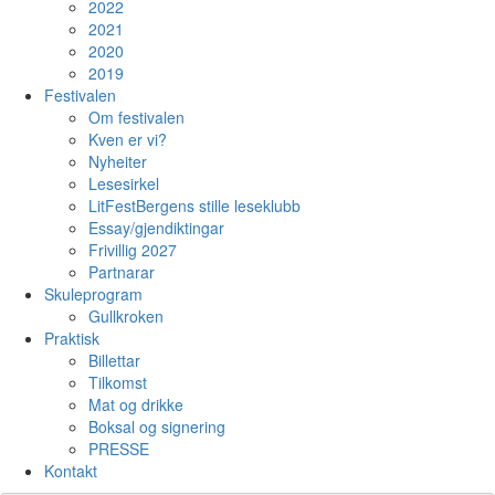
2022
2021
2020
2019
Festivalen
Om festivalen
Kven er vi?
Nyheiter
Lesesirkel
LitFestBergens stille leseklubb
Essay/gjendiktingar
Frivillig 2027
Partnarar
Skuleprogram
Gullkroken
Praktisk
Billettar
Tilkomst
Mat og drikke
Boksal og signering
PRESSE
Kontakt