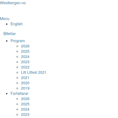
Skip
litfestbergen.no
to
the
content
Menu
English
Billettar
Program
2026
2025
2024
2023
2022
Litt Litfest 2021
2021
2020
2019
Forfattarar
2026
2025
2024
2023