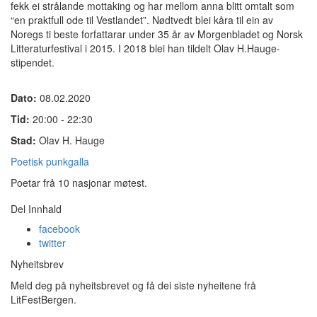
fekk ei strålande mottaking og har mellom anna blitt omtalt som
“en praktfull ode til Vestlandet”. Nødtvedt blei kåra til ein av
Noregs ti beste forfattarar under 35 år av Morgenbladet og Norsk
Litteraturfestival i 2015. I 2018 blei han tildelt Olav H.Hauge-
stipendet.
Dato:
08.02.2020
Tid:
20:00 - 22:30
Stad:
Olav H. Hauge
Poetisk punkgalla
Poetar frå 10 nasjonar møtest.
Del Innhald
facebook
twitter
Nyheitsbrev
Meld deg på nyheitsbrevet og få dei siste nyheitene frå
LitFestBergen.