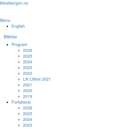
Skip
litfestbergen.no
to
the
content
Menu
English
Billettar
Program
2026
2025
2024
2023
2022
Litt Litfest 2021
2021
2020
2019
Forfattarar
2026
2025
2024
2023