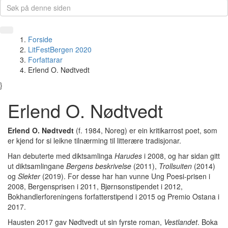
Forside
LitFestBergen 2020
Forfattarar
Erlend O. Nødtvedt
}
Erlend O. Nødtvedt
Erlend O. Nødtvedt
(f. 1984, Noreg) er ein kritikarrost poet, som
er kjend for si leikne tilnærming til litterære tradisjonar.
Han debuterte med diktsamlinga
Harudes
i 2008, og har sidan gitt
ut diktsamlingane
Bergens beskrivelse
(2011),
Trollsuiten
(2014)
og
Slekter
(2019). For desse har han vunne Ung Poesi-prisen i
2008, Bergensprisen i 2011, Bjørnsonstipendet i 2012,
Bokhandlerforeningens forfatterstipend i 2015 og Premio Ostana i
2017.
Hausten 2017 gav Nødtvedt ut sin fyrste roman,
Vestlandet
. Boka