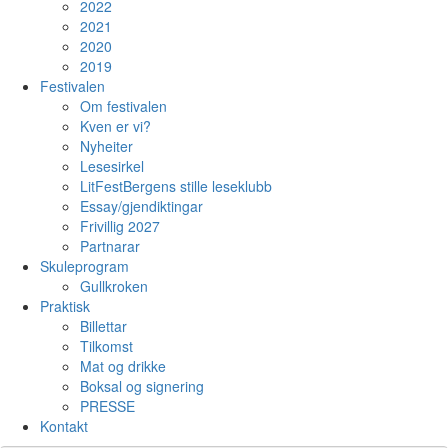
2022
2021
2020
2019
Festivalen
Om festivalen
Kven er vi?
Nyheiter
Lesesirkel
LitFestBergens stille leseklubb
Essay/gjendiktingar
Frivillig 2027
Partnarar
Skuleprogram
Gullkroken
Praktisk
Billettar
Tilkomst
Mat og drikke
Boksal og signering
PRESSE
Kontakt