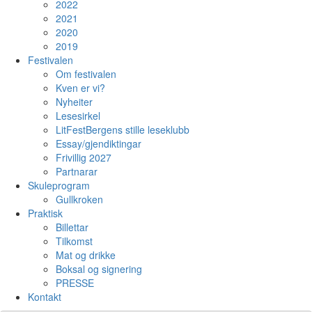
2022
2021
2020
2019
Festivalen
Om festivalen
Kven er vi?
Nyheiter
Lesesirkel
LitFestBergens stille leseklubb
Essay/gjendiktingar
Frivillig 2027
Partnarar
Skuleprogram
Gullkroken
Praktisk
Billettar
Tilkomst
Mat og drikke
Boksal og signering
PRESSE
Kontakt