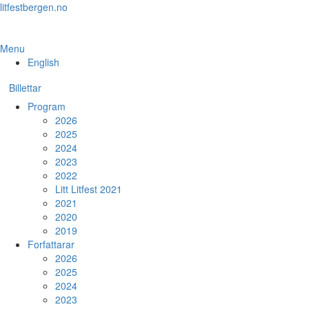
Skip
litfestbergen.no
to
the
content
Menu
English
Billettar
Program
2026
2025
2024
2023
2022
Litt Litfest 2021
2021
2020
2019
Forfattarar
2026
2025
2024
2023