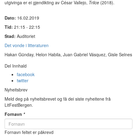
utgivinga er ei gjendikting av César Vallejo,
Trilce
(2018).
Dato:
16.02.2019
Tid:
21:15 - 22:15
Stad:
Auditoriet
Det vonde i litteraturen
Hakan Günday, Helon Habila, Juan Gabriel Vásquez, Gisle Selnes
Del Innhald
facebook
twitter
Nyheitsbrev
Meld deg på nyheitsbrevet og få dei siste nyheitene frå
LitFestBergen.
Fornavn
*
Fornavn feltet er påkrevd