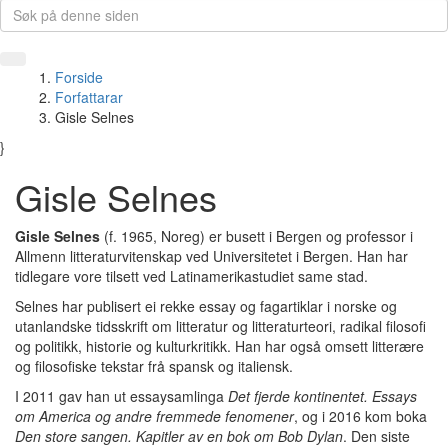
Forside
Forfattarar
Gisle Selnes
}
Gisle Selnes
Gisle Selnes
(f. 1965, Noreg) er busett i Bergen og professor i
Allmenn litteraturvitenskap ved Universitetet i Bergen. Han har
tidlegare vore tilsett ved Latinamerikastudiet same stad.
Selnes har publisert ei rekke essay og fagartiklar i norske og
utanlandske tidsskrift om litteratur og litteraturteori, radikal filosofi
og politikk, historie og kulturkritikk. Han har også omsett litterære
og filosofiske tekstar frå spansk og italiensk.
I 2011 gav han ut essaysamlinga
Det fjerde kontinentet. Essays
om America og andre fremmede fenomener
, og i 2016 kom boka
Den store sangen. Kapitler av en bok om Bob Dylan
. Den siste