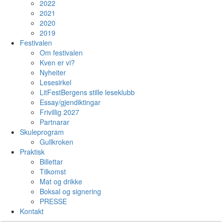
2022
2021
2020
2019
Festivalen
Om festivalen
Kven er vi?
Nyheiter
Lesesirkel
LitFestBergens stille leseklubb
Essay/gjendiktingar
Frivillig 2027
Partnarar
Skuleprogram
Gullkroken
Praktisk
Billettar
Tilkomst
Mat og drikke
Boksal og signering
PRESSE
Kontakt