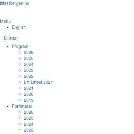
Skip
litfestbergen.no
to
the
content
Menu
English
Billettar
Program
2026
2025
2024
2023
2022
Litt Litfest 2021
2021
2020
2019
Forfattarar
2026
2025
2024
2023