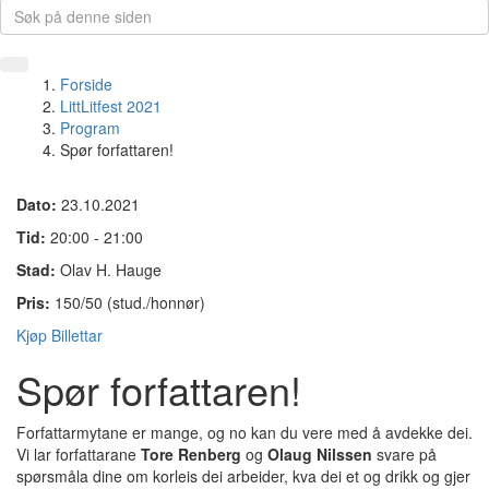
Forside
LittLitfest 2021
Program
Spør forfattaren!
Dato:
23.10.2021
Tid:
20:00 - 21:00
Stad:
Olav H. Hauge
Pris:
150/50 (stud./honnør)
Kjøp Billettar
Spør forfattaren!
Forfattarmytane er mange, og no kan du vere med å avdekke dei.
Vi lar forfattarane
Tore Renberg
og
Olaug Nilssen
svare på
spørsmåla dine om korleis dei arbeider, kva dei et og drikk og gjer