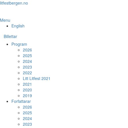
Skip
litfestbergen.no
to
the
content
Menu
English
Billettar
Program
2026
2025
2024
2023
2022
Litt Litfest 2021
2021
2020
2019
Forfattarar
2026
2025
2024
2023