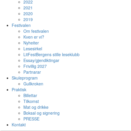
2022
2021
2020
2019
Festivalen
Om festivalen
Kven er vi?
Nyheiter
Lesesirkel
LitFestBergens stille leseklubb
Essay/gjendiktingar
Frivillig 2027
Partnarar
Skuleprogram
Gullkroken
Praktisk
Billettar
Tilkomst
Mat og drikke
Boksal og signering
PRESSE
Kontakt