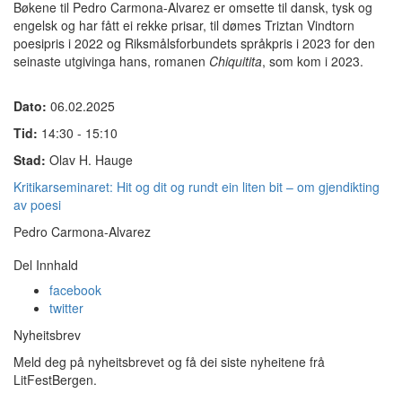
Bøkene til Pedro Carmona-Alvarez er omsette til dansk, tysk og
engelsk og har fått ei rekke prisar, til dømes Triztan Vindtorn
poesipris i 2022 og Riksmålsforbundets språkpris i 2023 for den
seinaste utgivinga hans, romanen
Chiquitita
, som kom i 2023.
Dato:
06.02.2025
Tid:
14:30 - 15:10
Stad:
Olav H. Hauge
Kritikarseminaret: Hit og dit og rundt ein liten bit – om gjendikting
av poesi
Pedro Carmona-Alvarez
Del Innhald
facebook
twitter
Nyheitsbrev
Meld deg på nyheitsbrevet og få dei siste nyheitene frå
LitFestBergen.