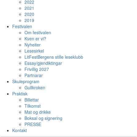
2022
2021
2020
2019
Festivalen
Om festivalen
Kven er vi?
Nyheiter
Lesesirkel
LitFestBergens stille leseklubb
Essay/gjendiktingar
Frivillig 2027
Partnarar
Skuleprogram
Gullkroken
Praktisk
Billettar
Tilkomst
Mat og drikke
Boksal og signering
PRESSE
Kontakt