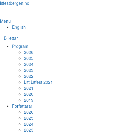
Skip
litfestbergen.no
to
the
content
Menu
English
Billettar
Program
2026
2025
2024
2023
2022
Litt Litfest 2021
2021
2020
2019
Forfattarar
2026
2025
2024
2023