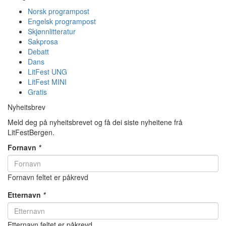
Norsk programpost
Engelsk programpost
Skjønnlitteratur
Sakprosa
Debatt
Dans
LitFest UNG
LitFest MINI
Gratis
Nyheitsbrev
Meld deg på nyheitsbrevet og få dei siste nyheitene frå
LitFestBergen.
Fornavn
*
Fornavn feltet er påkrevd
Etternavn
*
Etternavn feltet er påkrevd