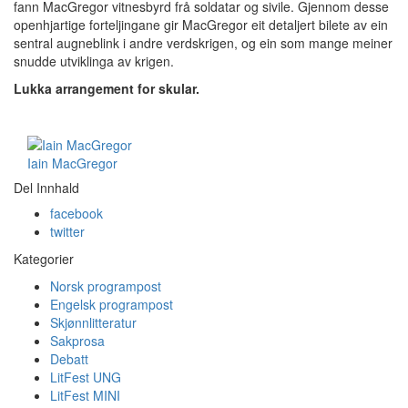
fann MacGregor vitnesbyrd frå soldatar og sivile. Gjennom desse
openhjartige forteljingane gir MacGregor eit detaljert bilete av ein
sentral augneblink i andre verdskrigen, og ein som mange meiner
snudde utviklinga av krigen.
Lukka arrangement for skular.
Iain MacGregor
Del Innhald
facebook
twitter
Kategorier
Norsk programpost
Engelsk programpost
Skjønnlitteratur
Sakprosa
Debatt
LitFest UNG
LitFest MINI