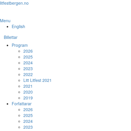
Skip
litfestbergen.no
to
the
content
Menu
English
Billettar
Program
2026
2025
2024
2023
2022
Litt Litfest 2021
2021
2020
2019
Forfattarar
2026
2025
2024
2023